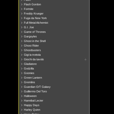
Flash Gordon
Fortnite
Freddy Krueger
Fuga da New York
Full Metal Alchemist
G.I. Joe
Game of Thrones
Gargoyles
Ghost in the Shell
Ghost Rider
Ghostbusters
Gigi la trottola
Giochi da tavolo
Gladiatore
Godzilla
Goonies
Green Lantern
Gremlins
Guardian O/T Galaxy
Guillermo Del Toro
Halloween
Hannibal Lecter
Happy Days
Harley Quinn