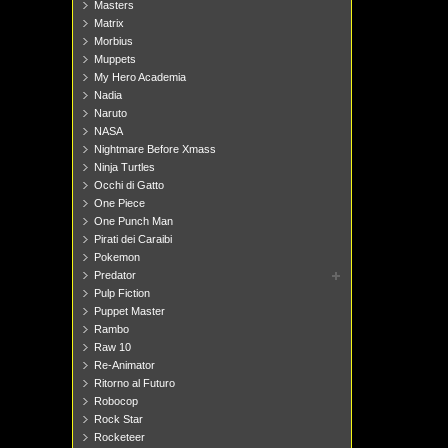
Masters
Matrix
Morbius
Muppets
My Hero Academia
Nadia
Naruto
NASA
Nightmare Before Xmass
Ninja Turtles
Occhi di Gatto
One Piece
One Punch Man
Pirati dei Caraibi
Pokemon
Predator
Pulp Fiction
Puppet Master
Rambo
Raw 10
Re-Animator
Ritorno al Futuro
Robocop
Rock Star
Rocketeer