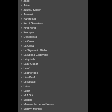
JoJo
Joker
Jujutsu Kaisen
Jumanji
Karate Kid
Ken il Guerriero
King Kong
Krampus
L'Esorcista
La Casa
La Cosa
La Signora in Giallo
La Sposa Cadavere
Labyrinth
Lady Oscar
Lamù
Leatherface
Lino Banfi
Lo Squalo
Lobo
Lupin
M.A.S.K.
M3gan
Mamma ho perso l'aereo
Marilyn Monroe