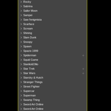
Rocky
Sabrina
Sailor Moon
Sampei
Saw l'enigmista
Scarface
Scream
Shining
Slam Dunk
Snoopy
Spawn
Spazio 1999
Spiderman
Squid Game
Stanlio&Ollio
Star Trek
Star Wars
Starsky & Hutch
Stranger Things
Street Fighter
Supercar
Superman
Swamp Thing
Sword Art Online
Sword Art Online