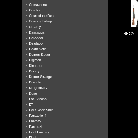
Constantine
Coraline
Court of the Dead
Cowboy Bebop
Creamy
Dancouga
NECA - Te
Daredevil
Deadpool
Death Note
Demon Slayer
Digimon
Dinosauri
Disney
Doctor Strange
Dracula
Dragonball Z
Dune
Essi Vivono
ET
Eyes Wide Shut
Fantastici 4
Fantasy
Fantozzi
Final Fantasy
Flash