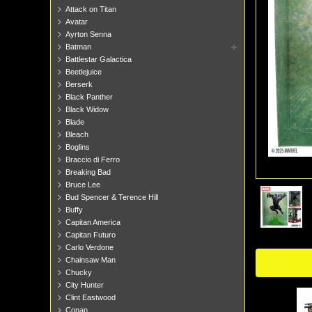
Attack on Titan
Avatar
Ayrton Senna
Batman
Battlestar Galactica
Beetlejuice
Berserk
Black Panther
Black Widow
Blade
Bleach
Boglins
Braccio di Ferro
Breaking Bad
Bruce Lee
Bud Spencer & Terence Hill
Buffy
Capitan America
Capitan Futuro
Carlo Verdone
Chainsaw Man
Chucky
City Hunter
Clint Eastwood
Conan