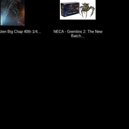
en Big Chap 40th 1/4...
NECA - Gremlins 2: The New
NECA - B
Batch...