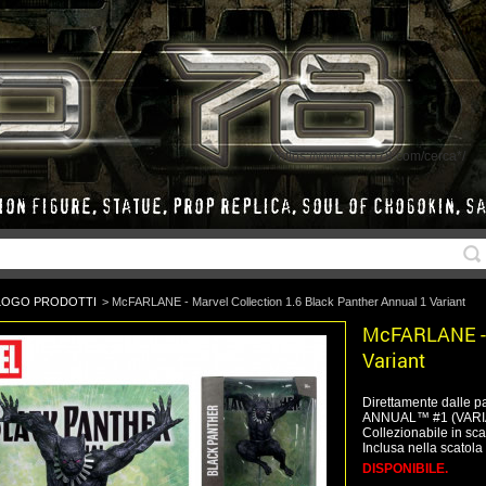
/*https://www.sisco78.com/cerca*/
LOGO PRODOTTI
>
McFARLANE - Marvel Collection 1.6 Black Panther Annual 1 Variant
McFARLANE - M
Variant
Direttamente dalle p
ANNUAL™ #1 (VARIANT
Collezionabile in sc
Inclusa nella scatola
DISPONIBILE.