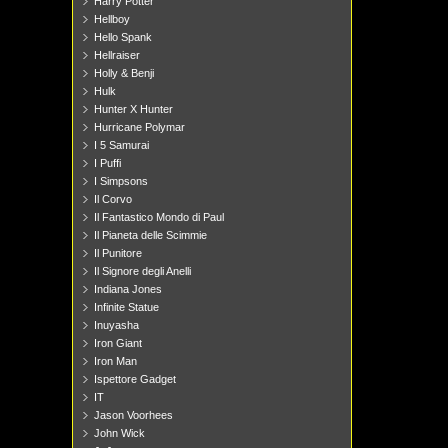
Harry Potter
Hellboy
Hello Spank
Hellraiser
Holly & Benji
Hulk
Hunter X Hunter
Hurricane Polymar
I 5 Samurai
I Puffi
I Simpsons
Il Corvo
Il Fantastico Mondo di Paul
Il Pianeta delle Scimmie
Il Punitore
Il Signore degli Anelli
Indiana Jones
Infinite Statue
Inuyasha
Iron Giant
Iron Man
Ispettore Gadget
IT
Jason Voorhees
John Wick