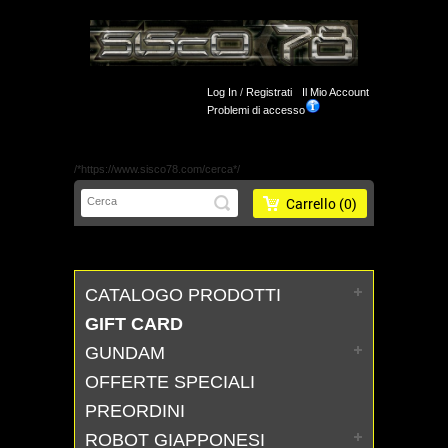
Log In
/
Registrati
Il Mio Account
Problemi di accesso
/*https://www.sisco78.com/cerca*/
Carrello
(0)
CATALOGO PRODOTTI
GIFT CARD
GUNDAM
OFFERTE SPECIALI
PREORDINI
ROBOT GIAPPONESI