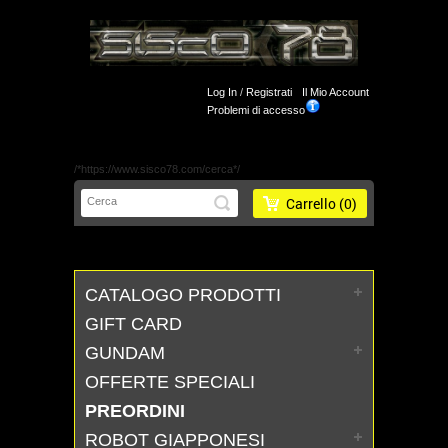
Log In
/
Registrati
Il Mio Account
Problemi di accesso
/*https://www.sisco78.com/cerca*/
Carrello
(0)
CATALOGO PRODOTTI
GIFT CARD
GUNDAM
OFFERTE SPECIALI
PREORDINI
ROBOT GIAPPONESI