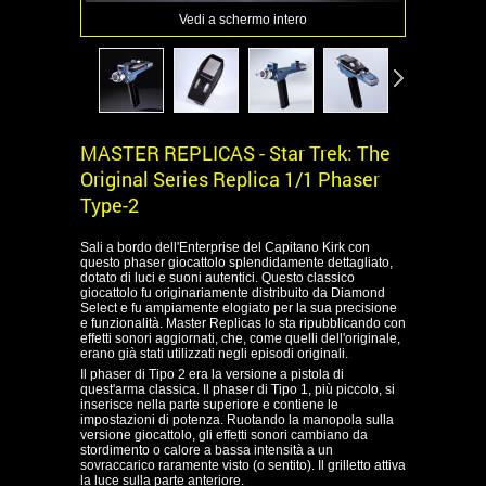
Vedi a schermo intero
MASTER REPLICAS - Star Trek: The
Original Series Replica 1/1 Phaser
Type-2
Sali a bordo dell'Enterprise del Capitano Kirk con
questo phaser giocattolo splendidamente dettagliato,
dotato di luci e suoni autentici. Questo classico
giocattolo fu originariamente distribuito da Diamond
Select e fu ampiamente elogiato per la sua precisione
e funzionalità. Master Replicas lo sta ripubblicando con
effetti sonori aggiornati, che, come quelli dell'originale,
erano già stati utilizzati negli episodi originali.
Il phaser di Tipo 2 era la versione a pistola di
quest'arma classica. Il phaser di Tipo 1, più piccolo, si
inserisce nella parte superiore e contiene le
impostazioni di potenza. Ruotando la manopola sulla
versione giocattolo, gli effetti sonori cambiano da
stordimento o calore a bassa intensità a un
sovraccarico raramente visto (o sentito). Il grilletto attiva
la luce sulla parte anteriore.