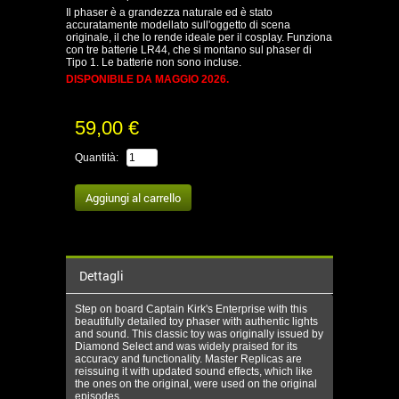
Il phaser è a grandezza naturale ed è stato
accuratamente modellato sull'oggetto di scena
originale, il che lo rende ideale per il cosplay. Funziona
con tre batterie LR44, che si montano sul phaser di
Tipo 1. Le batterie non sono incluse.
DISPONIBILE DA MAGGIO 2026.
59,00 €
Quantità:
Dettagli
Step on board Captain Kirk's Enterprise with this
beautifully detailed toy phaser with authentic lights
and sound. This classic toy was originally issued by
Diamond Select and was widely praised for its
accuracy and functionality. Master Replicas are
reissuing it with updated sound effects, which like
the ones on the original, were used on the original
episodes.