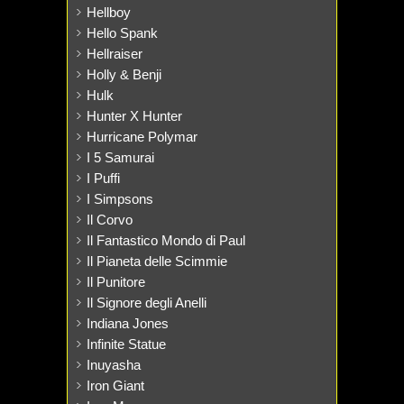
Hellboy
Hello Spank
Hellraiser
Holly & Benji
Hulk
Hunter X Hunter
Hurricane Polymar
I 5 Samurai
I Puffi
I Simpsons
Il Corvo
Il Fantastico Mondo di Paul
Il Pianeta delle Scimmie
Il Punitore
Il Signore degli Anelli
Indiana Jones
Infinite Statue
Inuyasha
Iron Giant