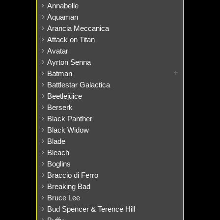
Annabelle
Aquaman
Arancia Meccanica
Attack on Titan
Avatar
Ayrton Senna
Batman
Battlestar Galactica
Beetlejuice
Berserk
Black Panther
Black Widow
Blade
Bleach
Boglins
Braccio di Ferro
Breaking Bad
Bruce Lee
Bud Spencer & Terence Hill