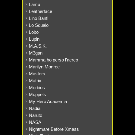
Lamù
Leatherface
Lino Banfi
Lo Squalo
Lobo
Lupin
M.A.S.K.
M3gan
Mamma ho perso l'aereo
Marilyn Monroe
Masters
Matrix
Morbius
Muppets
My Hero Academia
Nadia
Naruto
NASA
Nightmare Before Xmass