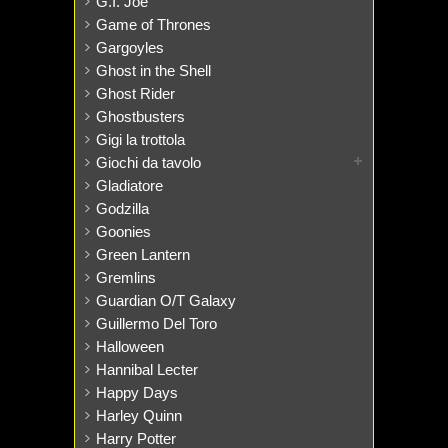
G.I. Joe
Game of Thrones
Gargoyles
Ghost in the Shell
Ghost Rider
Ghostbusters
Gigi la trottola
Giochi da tavolo
Gladiatore
Godzilla
Goonies
Green Lantern
Gremlins
Guardian O/T Galaxy
Guillermo Del Toro
Halloween
Hannibal Lecter
Happy Days
Harley Quinn
Harry Potter