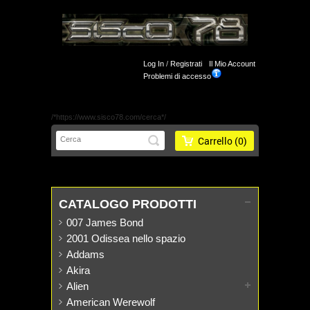
Log In
/
Registrati
Il Mio Account
Problemi di accesso
/*https://www.sisco78.com/cerca*/
Carrello
(0)
CATALOGO PRODOTTI
007 James Bond
2001 Odissea nello spazio
Addams
Akira
Alien
American Werewolf