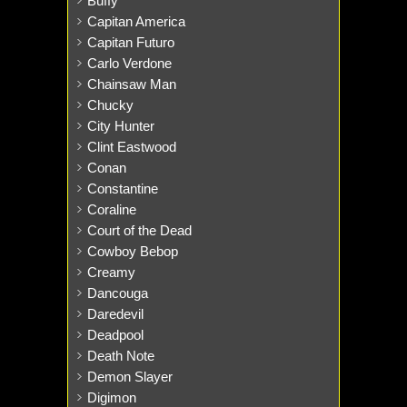
Buffy
Capitan America
Capitan Futuro
Carlo Verdone
Chainsaw Man
Chucky
City Hunter
Clint Eastwood
Conan
Constantine
Coraline
Court of the Dead
Cowboy Bebop
Creamy
Dancouga
Daredevil
Deadpool
Death Note
Demon Slayer
Digimon