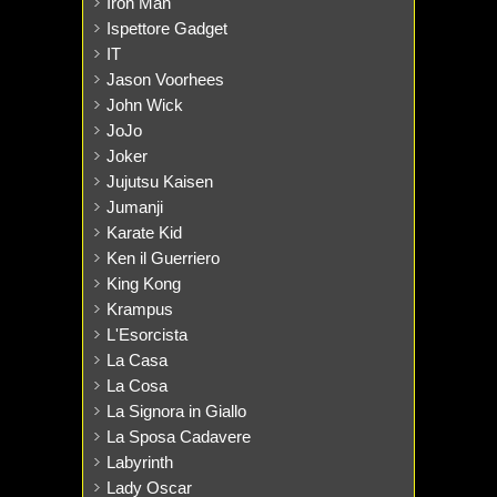
Iron Man
Ispettore Gadget
IT
Jason Voorhees
John Wick
JoJo
Joker
Jujutsu Kaisen
Jumanji
Karate Kid
Ken il Guerriero
King Kong
Krampus
L'Esorcista
La Casa
La Cosa
La Signora in Giallo
La Sposa Cadavere
Labyrinth
Lady Oscar