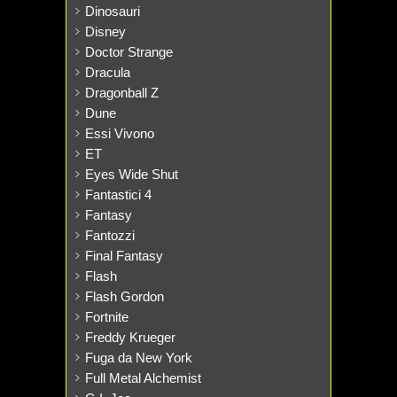
Dinosauri
Disney
Doctor Strange
Dracula
Dragonball Z
Dune
Essi Vivono
ET
Eyes Wide Shut
Fantastici 4
Fantasy
Fantozzi
Final Fantasy
Flash
Flash Gordon
Fortnite
Freddy Krueger
Fuga da New York
Full Metal Alchemist