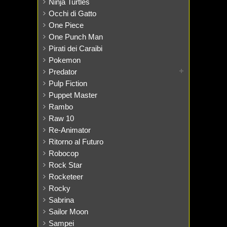
Ninja Turtles
Occhi di Gatto
One Piece
One Punch Man
Pirati dei Caraibi
Pokemon
Predator
Pulp Fiction
Puppet Master
Rambo
Raw 10
Re-Animator
Ritorno al Futuro
Robocop
Rock Star
Rocketeer
Rocky
Sabrina
Sailor Moon
Sampei