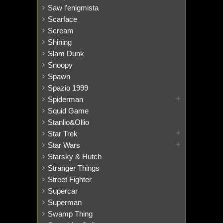
Saw l'enigmista
Scarface
Scream
Shining
Slam Dunk
Snoopy
Spawn
Spazio 1999
Spiderman
Squid Game
Stanlio&Ollio
Star Trek
Star Wars
Starsky & Hutch
Stranger Things
Street Fighter
Supercar
Superman
Swamp Thing