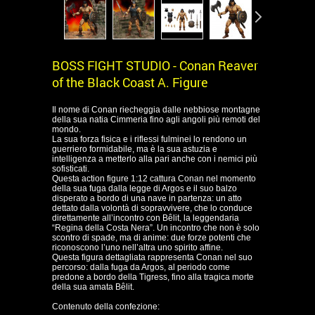
BOSS FIGHT STUDIO - Conan Reaver
of the Black Coast A. Figure
Il nome di Conan riecheggia dalle nebbiose montagne
della sua natia Cimmeria fino agli angoli più remoti del
mondo.
La sua forza fisica e i riflessi fulminei lo rendono un
guerriero formidabile, ma è la sua astuzia e
intelligenza a metterlo alla pari anche con i nemici più
sofisticati.
Questa action figure 1:12 cattura Conan nel momento
della sua fuga dalla legge di Argos e il suo balzo
disperato a bordo di una nave in partenza: un atto
dettato dalla volontà di sopravvivere, che lo conduce
direttamente all’incontro con Bêlit, la leggendaria
“Regina della Costa Nera”. Un incontro che non è solo
scontro di spade, ma di anime: due forze potenti che
riconoscono l’uno nell’altra uno spirito affine.
Questa figura dettagliata rappresenta Conan nel suo
percorso: dalla fuga da Argos, al periodo come
predone a bordo della Tigress, fino alla tragica morte
della sua amata Bêlit.
Contenuto della confezione: