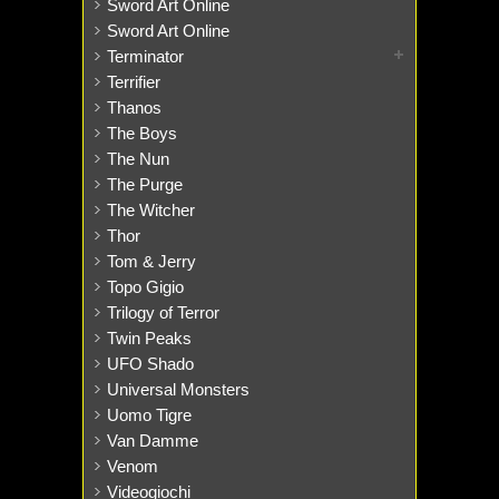
Sword Art Online
Sword Art Online
Terminator
Terrifier
Thanos
The Boys
The Nun
The Purge
The Witcher
Thor
Tom & Jerry
Topo Gigio
Trilogy of Terror
Twin Peaks
UFO Shado
Universal Monsters
Uomo Tigre
Van Damme
Venom
Videogiochi