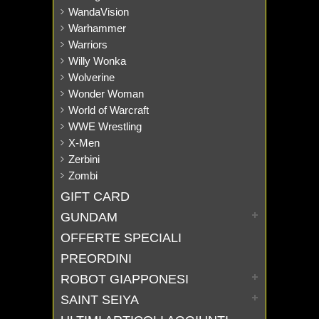
WandaVision
Warhammer
Warriors
Willy Wonka
Wolverine
Wonder Woman
World of Warcraft
WWE Wrestling
X-Men
Zerbini
Zombi
GIFT CARD
GUNDAM
OFFERTE SPECIALI
PREORDINI
ROBOT GIAPPONESI
SAINT SEIYA