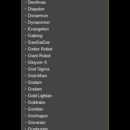
Devilman
Diapolon
Doraemon
Dynazenon
Evangelion
Gaiking
GaoGaiGar
Getter Robot
Giant Robot
Gloyzer X
God Sigma
God-Mars
Godam
Godam
Gold Lightan
Goldrake
Gordian
Goshogun
Govarian
Gunbuster