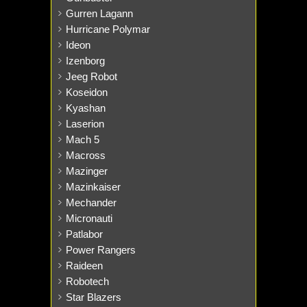
Gurren Lagann
Hurricane Polymar
Ideon
Izenborg
Jeeg Robot
Koseidon
Kyashan
Laserion
Mach 5
Macross
Mazinger
Mazinkaiser
Mechander
Micronauti
Patlabor
Power Rangers
Raideen
Robotech
Star Blazers