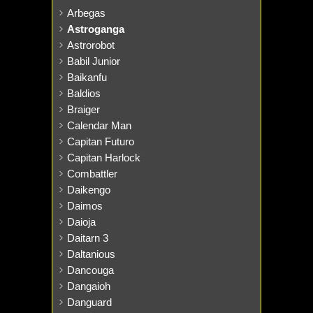
Arbegas
Astroganga
Astrorobot
Babil Junior
Baikanfu
Baldios
Braiger
Calendar Man
Capitan Futuro
Capitan Harlock
Combattler
Daikengo
Daimos
Daioja
Daitarn 3
Daltanious
Dancouga
Dangaioh
Danguard