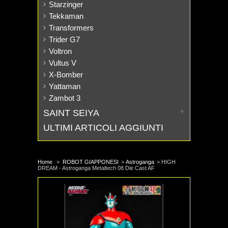
Starzinger
Tekkaman
Transformers
Trider G7
Voltron
Vultus V
X-Bomber
Yattaman
Zambot 3
SAINT SEIYA
ULTIMI ARTICOLI AGGIUNTI
Home
>
ROBOT GIAPPONESI
>
Astroganga
>
HIGH
DREAM - Astroganga Metaltech 08 Die Cast AF