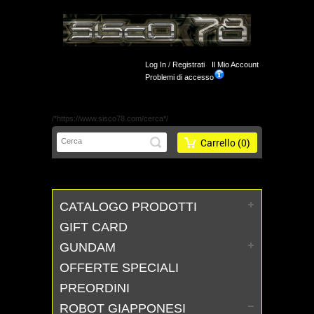
Log In
/
Registrati
Il Mio Account
Problemi di accesso
/*https://www.sisco78.com/cerca*/
Carrello
(0)
CATALOGO PRODOTTI
GIFT CARD
GUNDAM
OFFERTE SPECIALI
PREORDINI
ROBOT GIAPPONESI