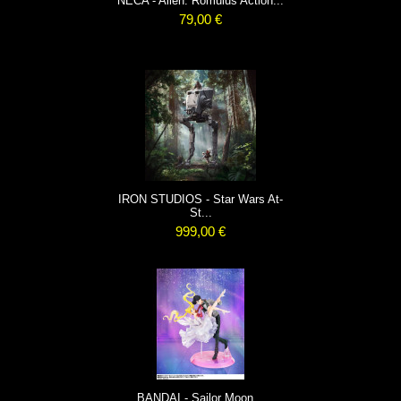
NECA - Alien: Romulus Action...
79,00 €
IRON STUDIOS - Star Wars At-
St...
999,00 €
BANDAI - Sailor Moon...