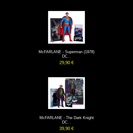
McFARLANE - Superman (1978)
DC...
29,90 €
McFARLANE - The Dark Knight
DC...
39,90 €