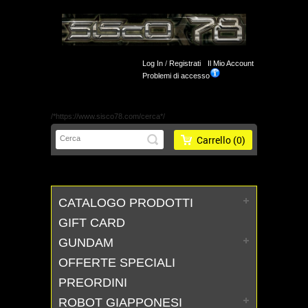
Log In
/
Registrati
Il Mio Account
Problemi di accesso
/*https://www.sisco78.com/cerca*/
Carrello
(0)
CATALOGO PRODOTTI
GIFT CARD
GUNDAM
OFFERTE SPECIALI
PREORDINI
ROBOT GIAPPONESI