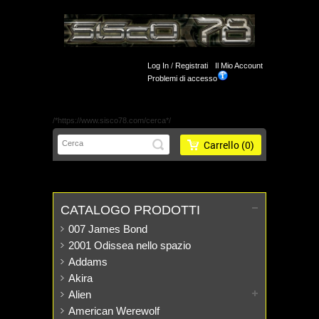
Log In
/
Registrati
Il Mio Account
Problemi di accesso
/*https://www.sisco78.com/cerca*/
Carrello
(0)
CATALOGO PRODOTTI
007 James Bond
2001 Odissea nello spazio
Addams
Akira
Alien
American Werewolf