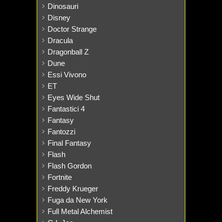
Dinosauri
Disney
Doctor Strange
Dracula
Dragonball Z
Dune
Essi Vivono
ET
Eyes Wide Shut
Fantastici 4
Fantasy
Fantozzi
Final Fantasy
Flash
Flash Gordon
Fortnite
Freddy Krueger
Fuga da New York
Full Metal Alchemist