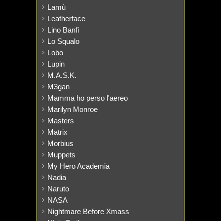
Lamù
Leatherface
Lino Banfi
Lo Squalo
Lobo
Lupin
M.A.S.K.
M3gan
Mamma ho perso l'aereo
Marilyn Monroe
Masters
Matrix
Morbius
Muppets
My Hero Academia
Nadia
Naruto
NASA
Nightmare Before Xmass