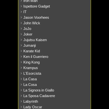
Iron Man
Ispettore Gadget
IT
Jason Voorhees
John Wick
JoJo
Joker
Jujutsu Kaisen
Jumanji
Karate Kid
Ken il Guerriero
King Kong
Krampus
L'Esorcista
La Casa
La Cosa
La Signora in Giallo
La Sposa Cadavere
Labyrinth
Lady Oscar