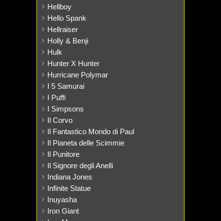
Hellboy
Hello Spank
Hellraiser
Holly & Benji
Hulk
Hunter X Hunter
Hurricane Polymar
I 5 Samurai
I Puffi
I Simpsons
Il Corvo
Il Fantastico Mondo di Paul
Il Pianeta delle Scimmie
Il Punitore
Il Signore degli Anelli
Indiana Jones
Infinite Statue
Inuyasha
Iron Giant