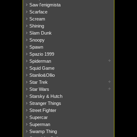
Saw l'enigmista
Scarface
Scream
Shining
Slam Dunk
Snoopy
Spawn
Spazio 1999
Spiderman
Squid Game
Stanlio&Ollio
Star Trek
Star Wars
Starsky & Hutch
Stranger Things
Street Fighter
Supercar
Superman
Swamp Thing