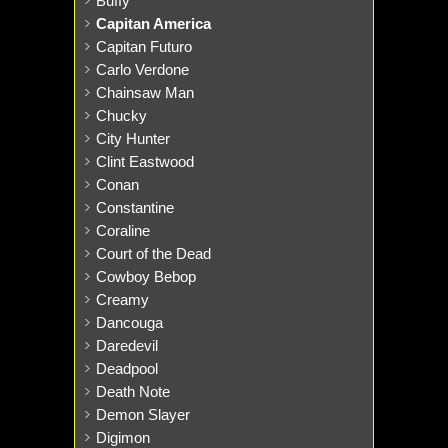
Buffy
Capitan America
Capitan Futuro
Carlo Verdone
Chainsaw Man
Chucky
City Hunter
Clint Eastwood
Conan
Constantine
Coraline
Court of the Dead
Cowboy Bebop
Creamy
Dancouga
Daredevil
Deadpool
Death Note
Demon Slayer
Digimon