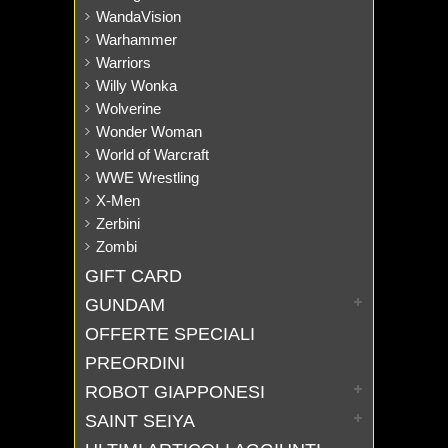
WandaVision
Warhammer
Warriors
Willy Wonka
Wolverine
Wonder Woman
World of Warcraft
WWE Wrestling
X-Men
Zerbini
Zombi
GIFT CARD
GUNDAM
OFFERTE SPECIALI
PREORDINI
ROBOT GIAPPONESI
SAINT SEIYA