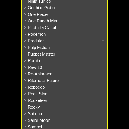
Ninja Turtles
Occhi di Gatto
One Piece
One Punch Man
Pirati dei Caraibi
Pokemon
Predator
Pulp Fiction
Puppet Master
Rambo
Raw 10
Re-Animator
Ritorno al Futuro
Robocop
Rock Star
Rocketeer
Rocky
Sabrina
Sailor Moon
Sampei