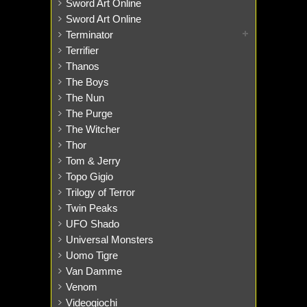
Sword Art Online
Sword Art Online
Terminator
Terrifier
Thanos
The Boys
The Nun
The Purge
The Witcher
Thor
Tom & Jerry
Topo Gigio
Trilogy of Terror
Twin Peaks
UFO Shado
Universal Monsters
Uomo Tigre
Van Damme
Venom
Videogiochi