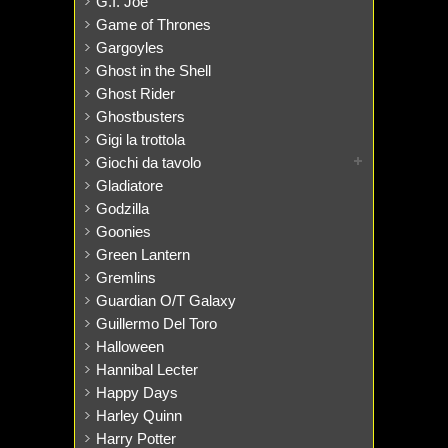
G.I. Joe
Game of Thrones
Gargoyles
Ghost in the Shell
Ghost Rider
Ghostbusters
Gigi la trottola
Giochi da tavolo
Gladiatore
Godzilla
Goonies
Green Lantern
Gremlins
Guardian O/T Galaxy
Guillermo Del Toro
Halloween
Hannibal Lecter
Happy Days
Harley Quinn
Harry Potter