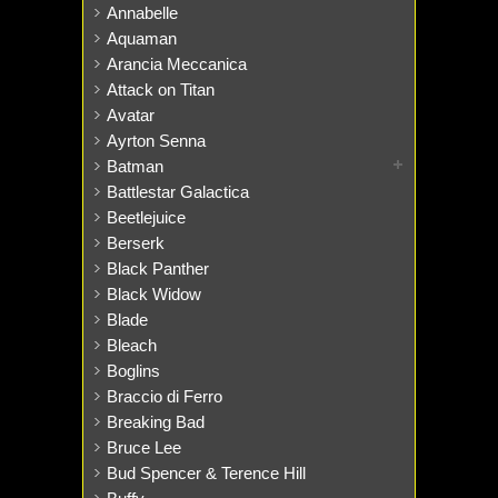
Annabelle
Aquaman
Arancia Meccanica
Attack on Titan
Avatar
Ayrton Senna
Batman
Battlestar Galactica
Beetlejuice
Berserk
Black Panther
Black Widow
Blade
Bleach
Boglins
Braccio di Ferro
Breaking Bad
Bruce Lee
Bud Spencer & Terence Hill