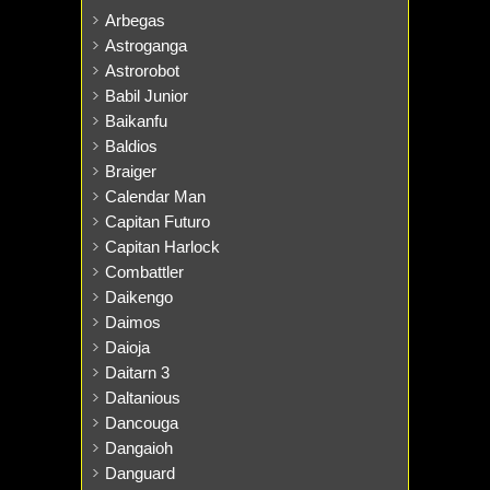
Arbegas
Astroganga
Astrorobot
Babil Junior
Baikanfu
Baldios
Braiger
Calendar Man
Capitan Futuro
Capitan Harlock
Combattler
Daikengo
Daimos
Daioja
Daitarn 3
Daltanious
Dancouga
Dangaioh
Danguard