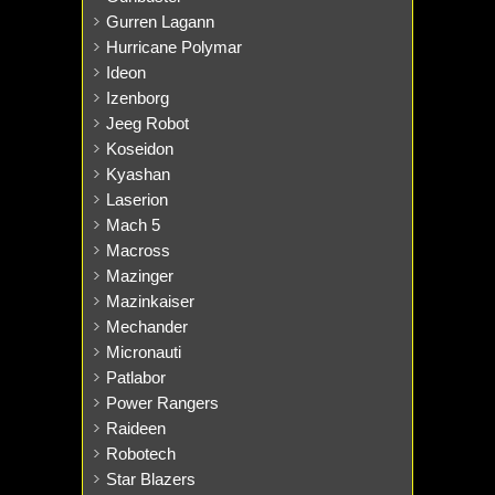
Gurren Lagann
Hurricane Polymar
Ideon
Izenborg
Jeeg Robot
Koseidon
Kyashan
Laserion
Mach 5
Macross
Mazinger
Mazinkaiser
Mechander
Micronauti
Patlabor
Power Rangers
Raideen
Robotech
Star Blazers