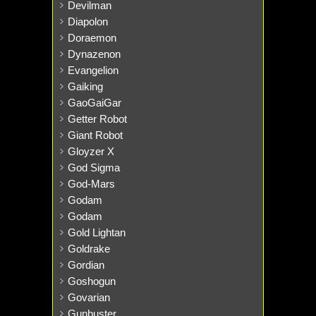
Devilman
Diapolon
Doraemon
Dynazenon
Evangelion
Gaiking
GaoGaiGar
Getter Robot
Giant Robot
Gloyzer X
God Sigma
God-Mars
Godam
Godam
Gold Lightan
Goldrake
Gordian
Goshogun
Govarian
Gunbuster