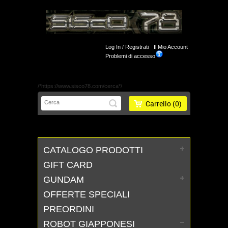
Log In
/
Registrati
Il Mio Account
Problemi di accesso
/*https://www.sisco78.com/cerca*/
Carrello
(0)
CATALOGO PRODOTTI
GIFT CARD
GUNDAM
OFFERTE SPECIALI
PREORDINI
ROBOT GIAPPONESI