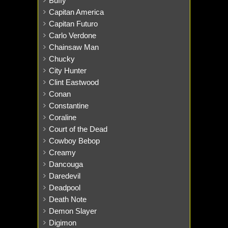
Buffy
Capitan America
Capitan Futuro
Carlo Verdone
Chainsaw Man
Chucky
City Hunter
Clint Eastwood
Conan
Constantine
Coraline
Court of the Dead
Cowboy Bebop
Creamy
Dancouga
Daredevil
Deadpool
Death Note
Demon Slayer
Digimon