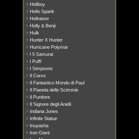
Hellboy
Hello Spank
Hellraiser
Holly & Benji
Hulk
Hunter X Hunter
Hurricane Polymar
I 5 Samurai
I Puffi
I Simpsons
Il Corvo
Il Fantastico Mondo di Paul
Il Pianeta delle Scimmie
Il Punitore
Il Signore degli Anelli
Indiana Jones
Infinite Statue
Inuyasha
Iron Giant