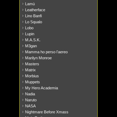
Lamù
Leatherface
Lino Banfi
Lo Squalo
Lobo
Lupin
M.A.S.K.
M3gan
Mamma ho perso l'aereo
Marilyn Monroe
Masters
Matrix
Morbius
Muppets
My Hero Academia
Nadia
Naruto
NASA
Nightmare Before Xmass