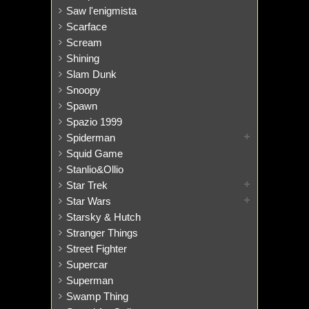
Saw l'enigmista
Scarface
Scream
Shining
Slam Dunk
Snoopy
Spawn
Spazio 1999
Spiderman
Squid Game
Stanlio&Ollio
Star Trek
Star Wars
Starsky & Hutch
Stranger Things
Street Fighter
Supercar
Superman
Swamp Thing