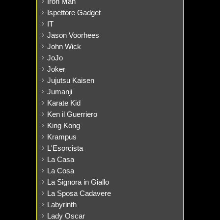
Iron Man
Ispettore Gadget
IT
Jason Voorhees
John Wick
JoJo
Joker
Jujutsu Kaisen
Jumanji
Karate Kid
Ken il Guerriero
King Kong
Krampus
L'Esorcista
La Casa
La Cosa
La Signora in Giallo
La Sposa Cadavere
Labyrinth
Lady Oscar