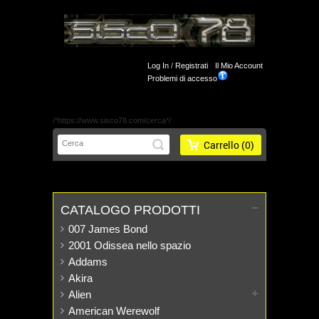
Log In
/
Registrati
Il Mio Account
Problemi di accesso
/*https://www.sisco78.com/cerca*/
Carrello
(0)
CATALOGO PRODOTTI
007 James Bond
2001 Odissea nello spazio
Addams
Akira
Alien
American Werewolf