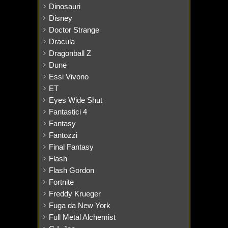
Dinosauri
Disney
Doctor Strange
Dracula
Dragonball Z
Dune
Essi Vivono
ET
Eyes Wide Shut
Fantastici 4
Fantasy
Fantozzi
Final Fantasy
Flash
Flash Gordon
Fortnite
Freddy Krueger
Fuga da New York
Full Metal Alchemist