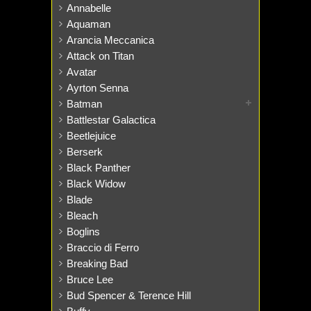
Annabelle
Aquaman
Arancia Meccanica
Attack on Titan
Avatar
Ayrton Senna
Batman
Battlestar Galactica
Beetlejuice
Berserk
Black Panther
Black Widow
Blade
Bleach
Boglins
Braccio di Ferro
Breaking Bad
Bruce Lee
Bud Spencer & Terence Hill