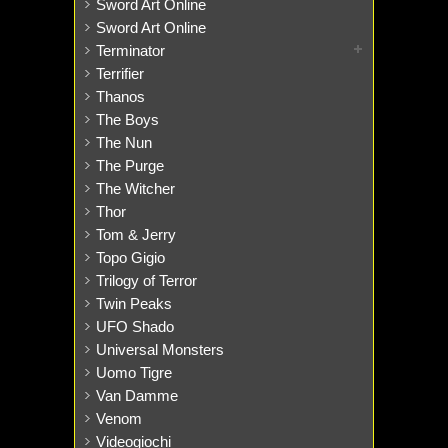
Sword Art Online
Sword Art Online
Terminator
Terrifier
Thanos
The Boys
The Nun
The Purge
The Witcher
Thor
Tom & Jerry
Topo Gigio
Trilogy of Terror
Twin Peaks
UFO Shado
Universal Monsters
Uomo Tigre
Van Damme
Venom
Videogiochi