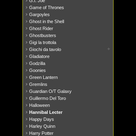
G.I. Joe
Game of Thrones
Gargoyles
Ghost in the Shell
Ghost Rider
Ghostbusters
Gigi la trottola
Giochi da tavolo
Gladiatore
Godzilla
Goonies
Green Lantern
Gremlins
Guardian O/T Galaxy
Guillermo Del Toro
Halloween
Hannibal Lecter
Happy Days
Harley Quinn
Harry Potter