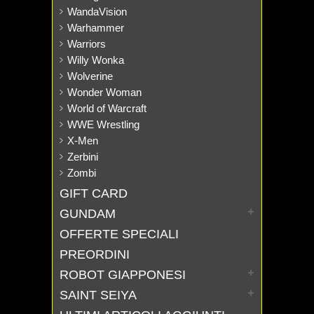
WandaVision
Warhammer
Warriors
Willy Wonka
Wolverine
Wonder Woman
World of Warcraft
WWE Wrestling
X-Men
Zerbini
Zombi
GIFT CARD
GUNDAM
OFFERTE SPECIALI
PREORDINI
ROBOT GIAPPONESI
SAINT SEIYA