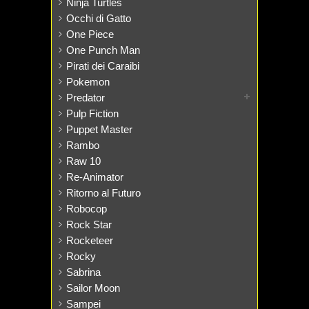
Ninja Turtles
Occhi di Gatto
One Piece
One Punch Man
Pirati dei Caraibi
Pokemon
Predator
Pulp Fiction
Puppet Master
Rambo
Raw 10
Re-Animator
Ritorno al Futuro
Robocop
Rock Star
Rocketeer
Rocky
Sabrina
Sailor Moon
Sampei