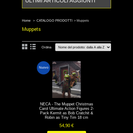
ULTIMI ARTICOLI AGGIUNTI
Home
>
CATALOGO PRODOTTI
>
Muppets
Muppets
Ordina
Nuovo
NECA - The Muppet Christmas
Carol Ultimate Action Figures 2-
Pack Kermit as Bob Cratchit &
Robin as Tiny Tim 18 cm
54,90 €