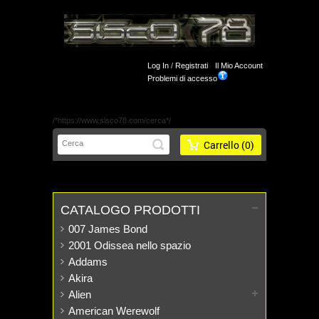
Log In
/
Registrati
Il Mio Account
Problemi di accesso
/*https://www.sisco78.com/cerca*/
Carrello
(0)
CATALOGO PRODOTTI
007 James Bond
2001 Odissea nello spazio
Addams
Akira
Alien
American Werewolf