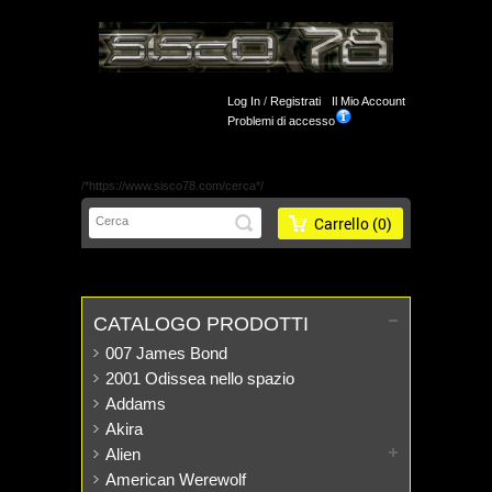
Log In
/
Registrati
Il Mio Account
Problemi di accesso
/*https://www.sisco78.com/cerca*/
Carrello
(0)
CATALOGO PRODOTTI
007 James Bond
2001 Odissea nello spazio
Addams
Akira
Alien
American Werewolf