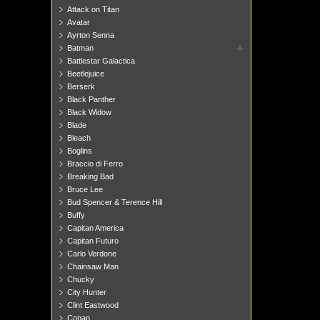
Attack on Titan
Avatar
Ayrton Senna
Batman
Battlestar Galactica
Beetlejuice
Berserk
Black Panther
Black Widow
Blade
Bleach
Boglins
Braccio di Ferro
Breaking Bad
Bruce Lee
Bud Spencer & Terence Hill
Buffy
Capitan America
Capitan Futuro
Carlo Verdone
Chainsaw Man
Chucky
City Hunter
Clint Eastwood
Conan