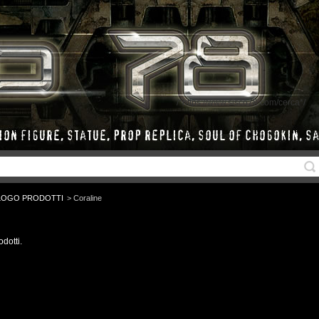
/*https://www.sisco78.com/cerca*/
LOGO PRODOTTI
>
Coraline
dotti.