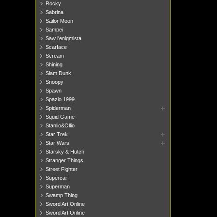
Rocky
Sabrina
Sailor Moon
Sampei
Saw l'enigmista
Scarface
Scream
Shining
Slam Dunk
Snoopy
Spawn
Spazio 1999
Spiderman
Squid Game
Stanlio&Ollio
Star Trek
Star Wars
Starsky & Hutch
Stranger Things
Street Fighter
Supercar
Superman
Swamp Thing
Sword Art Online
Sword Art Online