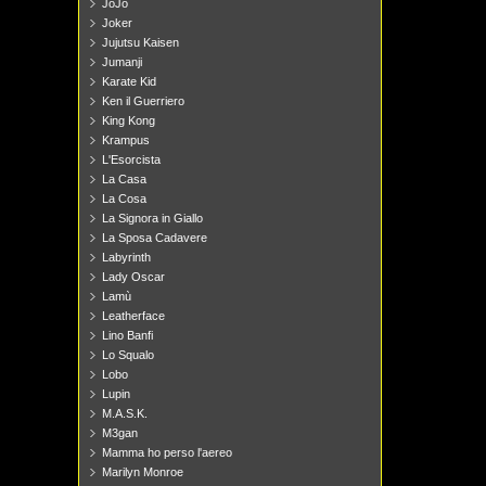
JoJo
Joker
Jujutsu Kaisen
Jumanji
Karate Kid
Ken il Guerriero
King Kong
Krampus
L'Esorcista
La Casa
La Cosa
La Signora in Giallo
La Sposa Cadavere
Labyrinth
Lady Oscar
Lamù
Leatherface
Lino Banfi
Lo Squalo
Lobo
Lupin
M.A.S.K.
M3gan
Mamma ho perso l'aereo
Marilyn Monroe