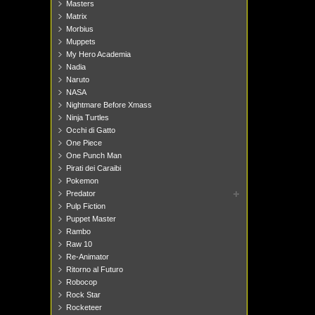
Masters
Matrix
Morbius
Muppets
My Hero Academia
Nadia
Naruto
NASA
Nightmare Before Xmass
Ninja Turtles
Occhi di Gatto
One Piece
One Punch Man
Pirati dei Caraibi
Pokemon
Predator
Pulp Fiction
Puppet Master
Rambo
Raw 10
Re-Animator
Ritorno al Futuro
Robocop
Rock Star
Rocketeer