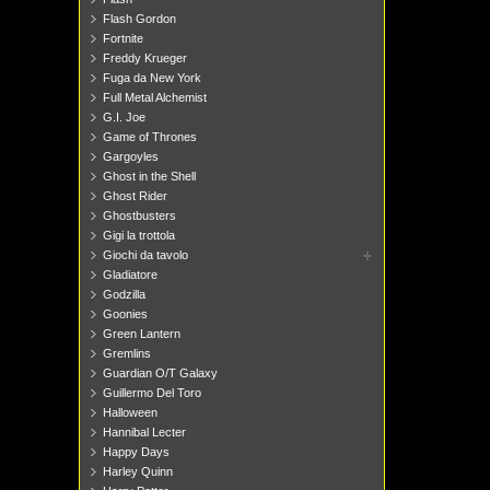
Flash Gordon
Fortnite
Freddy Krueger
Fuga da New York
Full Metal Alchemist
G.I. Joe
Game of Thrones
Gargoyles
Ghost in the Shell
Ghost Rider
Ghostbusters
Gigi la trottola
Giochi da tavolo
Gladiatore
Godzilla
Goonies
Green Lantern
Gremlins
Guardian O/T Galaxy
Guillermo Del Toro
Halloween
Hannibal Lecter
Happy Days
Harley Quinn