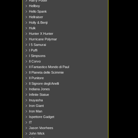
Harry Potter
Hellboy
Hello Spank
Hellraiser
Holly & Benji
Hulk
Hunter X Hunter
Hurricane Polymar
I 5 Samurai
I Puffi
I Simpsons
Il Corvo
Il Fantastico Mondo di Paul
Il Pianeta delle Scimmie
Il Punitore
Il Signore degli Anelli
Indiana Jones
Infinite Statue
Inuyasha
Iron Giant
Iron Man
Ispettore Gadget
IT
Jason Voorhees
John Wick