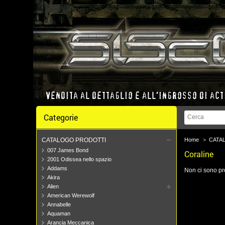
Categorie
CATALOGO PRODOTTI
Home
>
CATA
007 James Bond
Coraline
2001 Odissea nello spazio
Addams
Non ci sono pro
Akira
Alien
American Werewolf
Annabelle
Aquaman
Arancia Meccanica