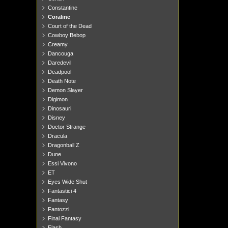
Constantine
Coraline
Court of the Dead
Cowboy Bebop
Creamy
Dancouga
Daredevil
Deadpool
Death Note
Demon Slayer
Digimon
Dinosauri
Disney
Doctor Strange
Dracula
Dragonball Z
Dune
Essi Vivono
ET
Eyes Wide Shut
Fantastici 4
Fantasy
Fantozzi
Final Fantasy
Flash