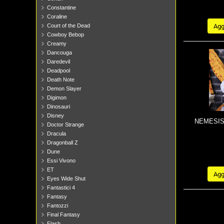
Constantine
Coraline
Aggi
Court of the Dead
Cowboy Bebop
Creamy
Dancouga
Daredevil
Deadpool
Death Note
Demon Slayer
Digimon
Dinosauri
Disney
NEMESIS 
Doctor Strange
Dracula
Dragonball Z
Dune
Essi Vivono
ET
Aggi
Eyes Wide Shut
Fantastici 4
Fantasy
Fantozzi
Final Fantasy
Flash