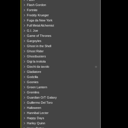
Flash Gordon
Fortnite
Freddy Krueger
Fuga da New York
Full Metal Alchemist
G.I. Joe
Game of Thrones
Gargoyles
Ghost in the Shell
Ghost Rider
Ghostbusters
Gigi la trottola
Giochi da tavolo
Gladiatore
Godzilla
Goonies
Green Lantern
Gremlins
Guardian O/T Galaxy
Guillermo Del Toro
Halloween
Hannibal Lecter
Happy Days
Harley Quinn