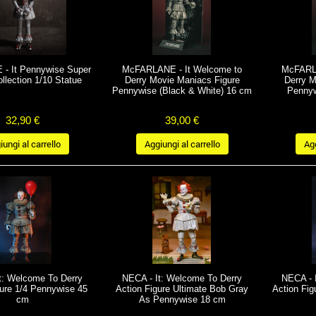
- It Pennywise Super
McFARLANE - It Welcome to
McFARLA
ollection 1/10 Statue
Derry Movie Maniacs Figure
Derry M
Pennywise (Black & White) 16 cm
Pennyw
32,90 €
39,00 €
ungi al carrello
Aggiungi al carrello
Agg
t: Welcome To Derry
NECA - It: Welcome To Derry
NECA - 
gure 1/4 Pennywise 45
Action Figure Ultimate Bob Gray
Action Fig
cm
As Pennywise 18 cm