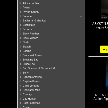
Attack on Titan
Avatar
Ayrton Senna
Batman
Battlestar Galactica
ABYSTYLE 
Beetlejuice
Figure C
Berserk
Black Panther
Black Widow
Blade
Bleach
Aggi
Boglins
Braccio di Ferro
Breaking Bad
Bruce Lee
Bud Spencer & Terence Hill
Buffy
Capitan America
Capitan Futuro
Carlo Verdone
Chainsaw Man
Chucky
NECA - I
Action Fi
City Hunter
Clint Eastwood
Conan