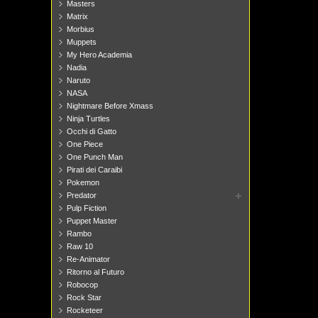
Masters
Matrix
Morbius
Muppets
My Hero Academia
Nadia
Naruto
NASA
Nightmare Before Xmass
Ninja Turtles
Occhi di Gatto
One Piece
One Punch Man
Pirati dei Caraibi
Pokemon
Predator
Pulp Fiction
Puppet Master
Rambo
Raw 10
Re-Animator
Ritorno al Futuro
Robocop
Rock Star
Rocketeer