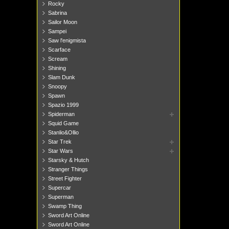
Rocky
Sabrina
Sailor Moon
Sampei
Saw l'enigmista
Scarface
Scream
Shining
Slam Dunk
Snoopy
Spawn
Spazio 1999
Spiderman
Squid Game
Stanlio&Ollio
Star Trek
Star Wars
Starsky & Hutch
Stranger Things
Street Fighter
Supercar
Superman
Swamp Thing
Sword Art Online
Sword Art Online