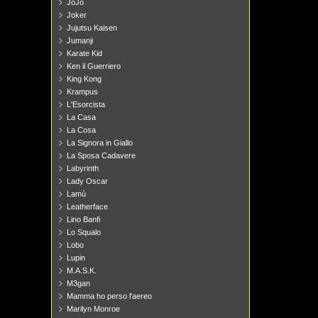
JoJo
Joker
Jujutsu Kaisen
Jumanji
Karate Kid
Ken il Guerriero
King Kong
Krampus
L'Esorcista
La Casa
La Cosa
La Signora in Giallo
La Sposa Cadavere
Labyrinth
Lady Oscar
Lamù
Leatherface
Lino Banfi
Lo Squalo
Lobo
Lupin
M.A.S.K.
M3gan
Mamma ho perso l'aereo
Marilyn Monroe