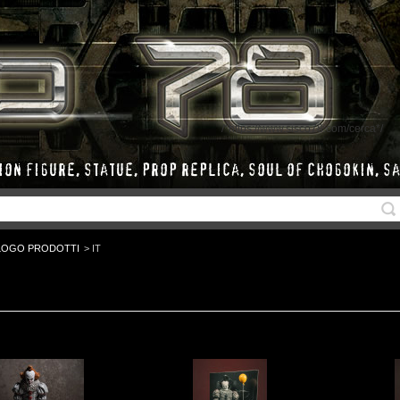
/*https://www.sisco78.com/cerca*/
LOGO PRODOTTI
>
IT