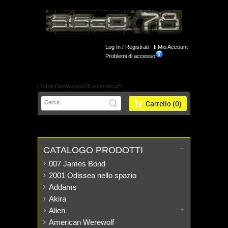
Log In
/
Registrati
Il Mio Account
Problemi di accesso
/*https://www.sisco78.com/cerca*/
Carrello
(0)
CATALOGO PRODOTTI
007 James Bond
2001 Odissea nello spazio
Addams
Akira
Alien
American Werewolf