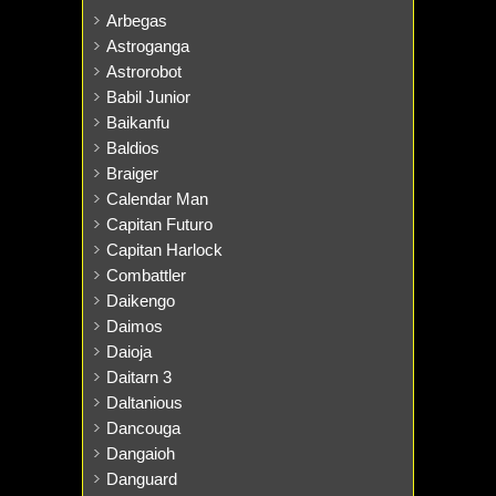
Arbegas
Astroganga
Astrorobot
Babil Junior
Baikanfu
Baldios
Braiger
Calendar Man
Capitan Futuro
Capitan Harlock
Combattler
Daikengo
Daimos
Daioja
Daitarn 3
Daltanious
Dancouga
Dangaioh
Danguard