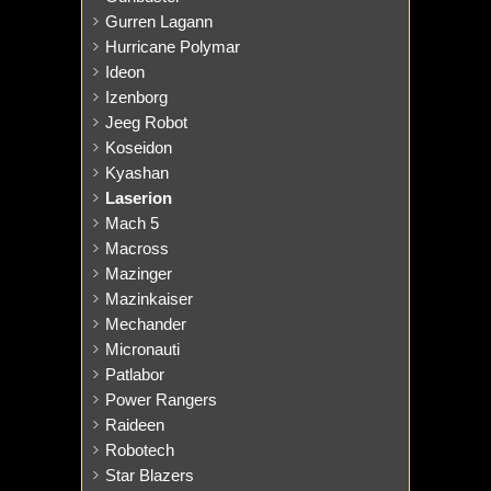
Gurren Lagann
Hurricane Polymar
Ideon
Izenborg
Jeeg Robot
Koseidon
Kyashan
Laserion
Mach 5
Macross
Mazinger
Mazinkaiser
Mechander
Micronauti
Patlabor
Power Rangers
Raideen
Robotech
Star Blazers