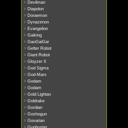
Devilman
Diapolon
Doraemon
Dynazenon
Evangelion
Gaiking
GaoGaiGar
Getter Robot
Giant Robot
Gloyzer X
God Sigma
God-Mars
Godam
Godam
Gold Lightan
Goldrake
Gordian
Goshogun
Govarian
Gunbuster