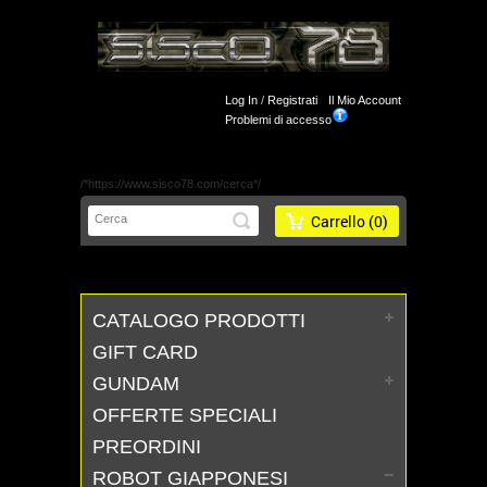
Log In
/
Registrati
Il Mio Account
Problemi di accesso
/*https://www.sisco78.com/cerca*/
Carrello
(0)
CATALOGO PRODOTTI
GIFT CARD
GUNDAM
OFFERTE SPECIALI
PREORDINI
ROBOT GIAPPONESI