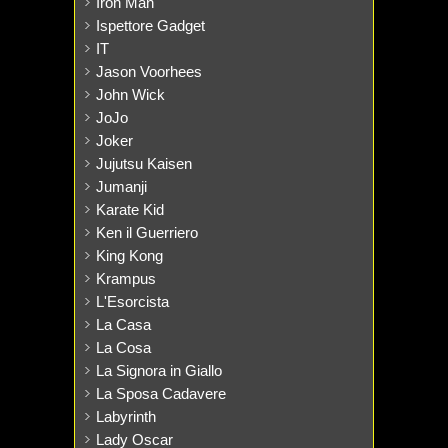
Iron Man
Ispettore Gadget
IT
Jason Voorhees
John Wick
JoJo
Joker
Jujutsu Kaisen
Jumanji
Karate Kid
Ken il Guerriero
King Kong
Krampus
L'Esorcista
La Casa
La Cosa
La Signora in Giallo
La Sposa Cadavere
Labyrinth
Lady Oscar