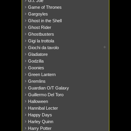
G.I. Joe
Game of Thrones
Gargoyles
Ghost in the Shell
Ghost Rider
Ghostbusters
Gigi la trottola
Giochi da tavolo
Gladiatore
Godzilla
Goonies
Green Lantern
Gremlins
Guardian O/T Galaxy
Guillermo Del Toro
Halloween
Hannibal Lecter
Happy Days
Harley Quinn
Harry Potter