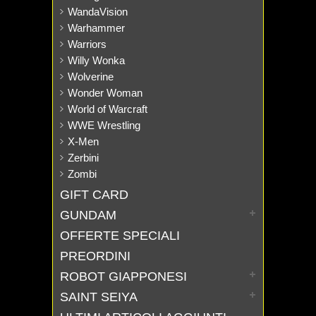
WandaVision
Warhammer
Warriors
Willy Wonka
Wolverine
Wonder Woman
World of Warcraft
WWE Wrestling
X-Men
Zerbini
Zombi
GIFT CARD
GUNDAM
OFFERTE SPECIALI
PREORDINI
ROBOT GIAPPONESI
SAINT SEIYA