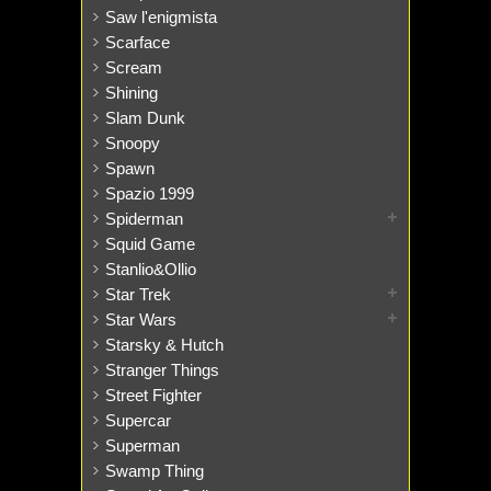
Saw l'enigmista
Scarface
Scream
Shining
Slam Dunk
Snoopy
Spawn
Spazio 1999
Spiderman
Squid Game
Stanlio&Ollio
Star Trek
Star Wars
Starsky & Hutch
Stranger Things
Street Fighter
Supercar
Superman
Swamp Thing