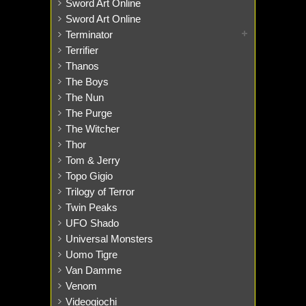
Sword Art Online
Sword Art Online
Terminator
Terrifier
Thanos
The Boys
The Nun
The Purge
The Witcher
Thor
Tom & Jerry
Topo Gigio
Trilogy of Terror
Twin Peaks
UFO Shado
Universal Monsters
Uomo Tigre
Van Damme
Venom
Videogiochi