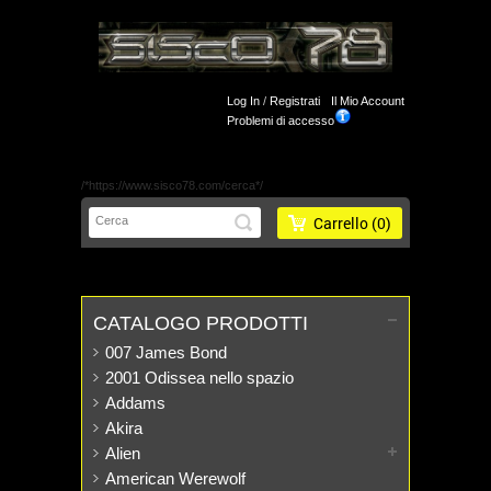
Log In
/
Registrati
Il Mio Account
Problemi di accesso
/*https://www.sisco78.com/cerca*/
Carrello
(0)
CATALOGO PRODOTTI
007 James Bond
2001 Odissea nello spazio
Addams
Akira
Alien
American Werewolf