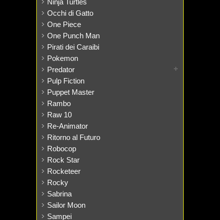
Ninja Turtles
Occhi di Gatto
One Piece
One Punch Man
Pirati dei Caraibi
Pokemon
Predator
Pulp Fiction
Puppet Master
Rambo
Raw 10
Re-Animator
Ritorno al Futuro
Robocop
Rock Star
Rocketeer
Rocky
Sabrina
Sailor Moon
Sampei