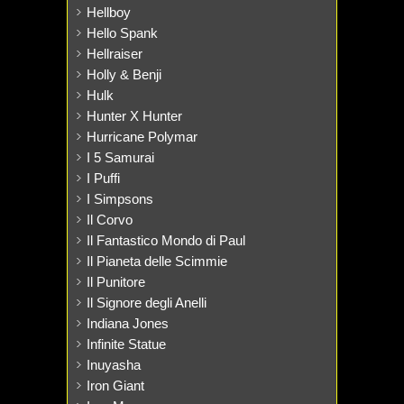
Hellboy
Hello Spank
Hellraiser
Holly & Benji
Hulk
Hunter X Hunter
Hurricane Polymar
I 5 Samurai
I Puffi
I Simpsons
Il Corvo
Il Fantastico Mondo di Paul
Il Pianeta delle Scimmie
Il Punitore
Il Signore degli Anelli
Indiana Jones
Infinite Statue
Inuyasha
Iron Giant