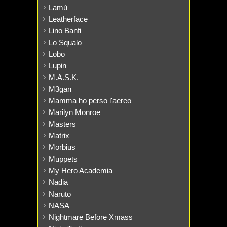
Lamù
Leatherface
Lino Banfi
Lo Squalo
Lobo
Lupin
M.A.S.K.
M3gan
Mamma ho perso l'aereo
Marilyn Monroe
Masters
Matrix
Morbius
Muppets
My Hero Academia
Nadia
Naruto
NASA
Nightmare Before Xmass