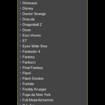
Dinosauri
Disney
Doctor Strange
Dracula
Dragonball Z
Dune
Essi Vivono
ET
Eyes Wide Shut
Fantastici 4
Fantasy
Fantozzi
Final Fantasy
Flash
Flash Gordon
Fortnite
Freddy Krueger
Fuga da New York
Full Metal Alchemist