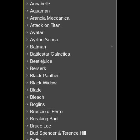
Annabelle
Aquaman
Arancia Meccanica
Attack on Titan
Avatar
Ayrton Senna
Batman
Battlestar Galactica
Beetlejuice
Berserk
Black Panther
Black Widow
Blade
Bleach
Boglins
Braccio di Ferro
Breaking Bad
Bruce Lee
Bud Spencer & Terence Hill