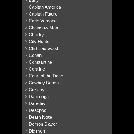
Buffy
Capitan America
Capitan Futuro
Carlo Verdone
Chainsaw Man
Chucky
City Hunter
Clint Eastwood
Conan
Constantine
Coraline
Court of the Dead
Cowboy Bebop
Creamy
Dancouga
Daredevil
Deadpool
Death Note
Demon Slayer
Digimon