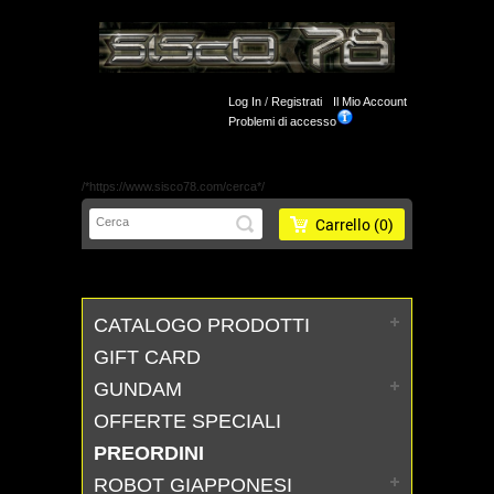
Log In
/
Registrati
Il Mio Account
Problemi di accesso
/*https://www.sisco78.com/cerca*/
Carrello
(0)
CATALOGO PRODOTTI
GIFT CARD
GUNDAM
OFFERTE SPECIALI
PREORDINI
ROBOT GIAPPONESI