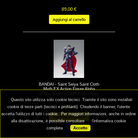
89,00 €
Aggiungi al carrello
BANDAI - Saint Seiya Saint Cloth
Myth EX Action Figure Alpha
Dubhe Siegfried 40th Anniversary
Ver.
Questo sito utilizza solo cookie tecnici. Tramite il sito sono installati
143,00 €
cookie di terze parti (tecnici e profilanti). Chiudendo il banner, l'utente
accetta l'utilizzo di tutti i cookie. Per maggiori informazioni, anche in ordine
Aggiungi al carrello
alla disattivazione, è possibile consultare
l'informativa cookie
completa
Accetto