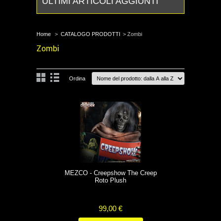
ULTIMI ARTICOLI AGGIUNTI
Home
>
CATALOGO PRODOTTI
>
Zombi
Zombi
Ordina
MEZCO - Creepshow The Creep
Roto Plush
99,00 €