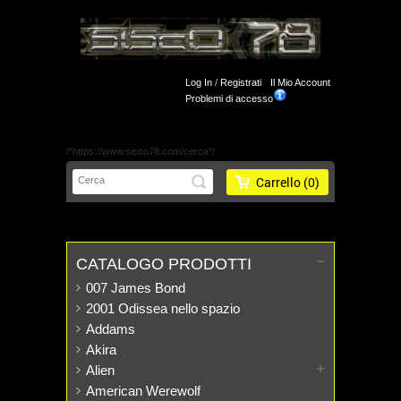
Log In
/
Registrati
Il Mio Account
Problemi di accesso
/*https://www.sisco78.com/cerca*/
Carrello
(0)
CATALOGO PRODOTTI
007 James Bond
2001 Odissea nello spazio
Addams
Akira
Alien
American Werewolf