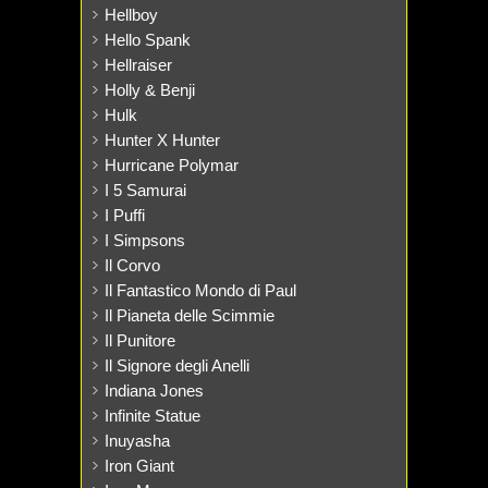
Hellboy
Hello Spank
Hellraiser
Holly & Benji
Hulk
Hunter X Hunter
Hurricane Polymar
I 5 Samurai
I Puffi
I Simpsons
Il Corvo
Il Fantastico Mondo di Paul
Il Pianeta delle Scimmie
Il Punitore
Il Signore degli Anelli
Indiana Jones
Infinite Statue
Inuyasha
Iron Giant