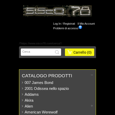
Log In
/
Registrati
Il Mio Account
Problemi di accesso
/*https://www.sisco78.com/cerca*/
Carrello
(0)
CATALOGO PRODOTTI
007 James Bond
2001 Odissea nello spazio
Addams
Akira
Alien
American Werewolf