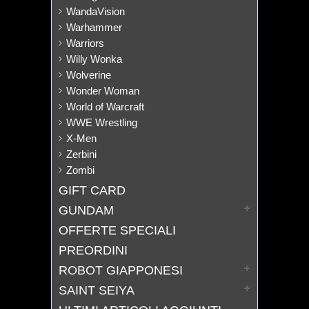
WandaVision
Warhammer
Warriors
Willy Wonka
Wolverine
Wonder Woman
World of Warcraft
WWE Wrestling
X-Men
Zerbini
Zombi
GIFT CARD
GUNDAM
OFFERTE SPECIALI
PREORDINI
ROBOT GIAPPONESI
SAINT SEIYA