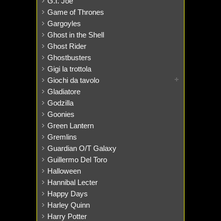
G.I. Joe
Game of Thrones
Gargoyles
Ghost in the Shell
Ghost Rider
Ghostbusters
Gigi la trottola
Giochi da tavolo
Gladiatore
Godzilla
Goonies
Green Lantern
Gremlins
Guardian O/T Galaxy
Guillermo Del Toro
Halloween
Hannibal Lecter
Happy Days
Harley Quinn
Harry Potter