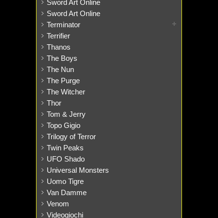
Sword Art Online
Sword Art Online
Terminator
Terrifier
Thanos
The Boys
The Nun
The Purge
The Witcher
Thor
Tom & Jerry
Topo Gigio
Trilogy of Terror
Twin Peaks
UFO Shado
Universal Monsters
Uomo Tigre
Van Damme
Venom
Videogiochi