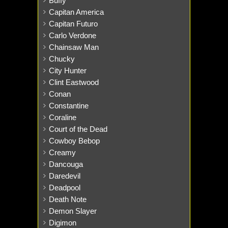
Buffy
Capitan America
Capitan Futuro
Carlo Verdone
Chainsaw Man
Chucky
City Hunter
Clint Eastwood
Conan
Constantine
Coraline
Court of the Dead
Cowboy Bebop
Creamy
Dancouga
Daredevil
Deadpool
Death Note
Demon Slayer
Digimon