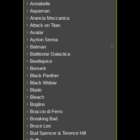
Annabelle
Aquaman
Arancia Meccanica
Attack on Titan
Avatar
Ayrton Senna
Batman
Battlestar Galactica
Beetlejuice
Berserk
Black Panther
Black Widow
Blade
Bleach
Boglins
Braccio di Ferro
Breaking Bad
Bruce Lee
Bud Spencer & Terence Hill