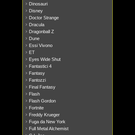
Dinosauri
Disney
Doctor Strange
Dracula
Dragonball Z
Dune
Essi Vivono
ET
Eyes Wide Shut
Fantastici 4
Fantasy
Fantozzi
Final Fantasy
Flash
Flash Gordon
Fortnite
Freddy Krueger
Fuga da New York
Full Metal Alchemist