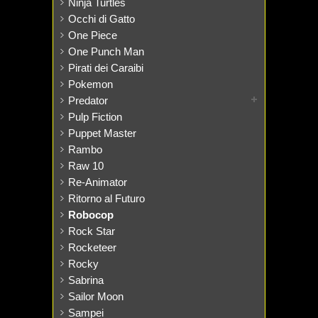
Ninja Turtles
Occhi di Gatto
One Piece
One Punch Man
Pirati dei Caraibi
Pokemon
Predator
Pulp Fiction
Puppet Master
Rambo
Raw 10
Re-Animator
Ritorno al Futuro
Robocop
Rock Star
Rocketeer
Rocky
Sabrina
Sailor Moon
Sampei