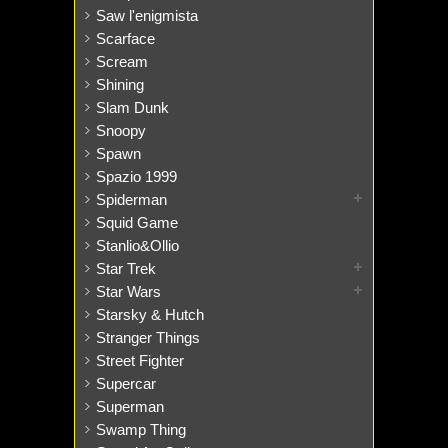
Saw l'enigmista
Scarface
Scream
Shining
Slam Dunk
Snoopy
Spawn
Spazio 1999
Spiderman
Squid Game
Stanlio&Ollio
Star Trek
Star Wars
Starsky & Hutch
Stranger Things
Street Fighter
Supercar
Superman
Swamp Thing