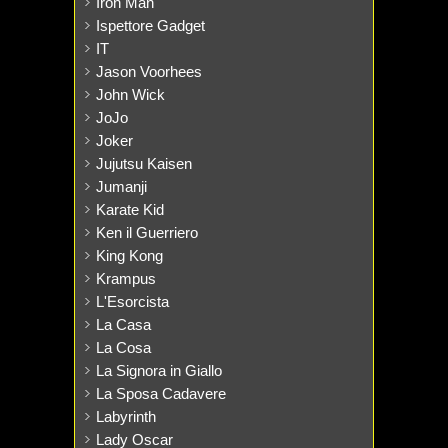
Iron Man
Ispettore Gadget
IT
Jason Voorhees
John Wick
JoJo
Joker
Jujutsu Kaisen
Jumanji
Karate Kid
Ken il Guerriero
King Kong
Krampus
L'Esorcista
La Casa
La Cosa
La Signora in Giallo
La Sposa Cadavere
Labyrinth
Lady Oscar