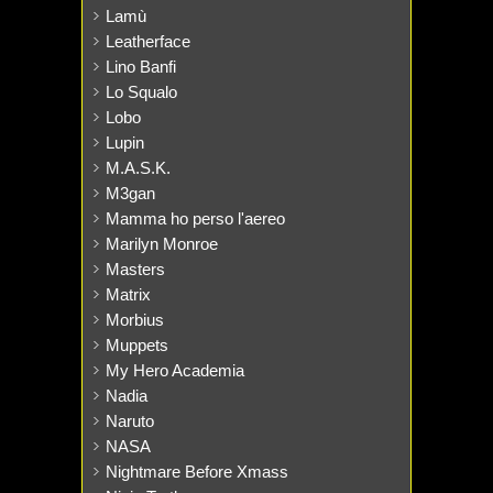
Lamù
Leatherface
Lino Banfi
Lo Squalo
Lobo
Lupin
M.A.S.K.
M3gan
Mamma ho perso l'aereo
Marilyn Monroe
Masters
Matrix
Morbius
Muppets
My Hero Academia
Nadia
Naruto
NASA
Nightmare Before Xmass