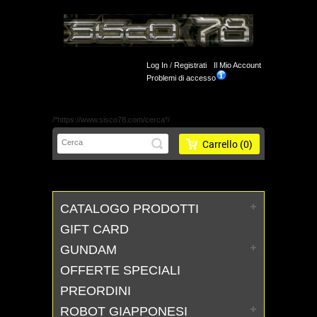
Log In
/
Registrati
Il Mio Account
Problemi di accesso
/*https://www.sisco78.com/cerca*/
Carrello
(0)
CATALOGO PRODOTTI
GIFT CARD
GUNDAM
OFFERTE SPECIALI
PREORDINI
ROBOT GIAPPONESI