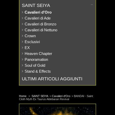
SAINT SEIYA
Cavalieri d'Oro
Cavalieri di Ade
Cavalieri di Bronzo
Cavalieri di Nettuno
Crown
Esclusivi
EX
Heaven Chapter
Panoramation
Soul of Gold
Stand & Effects
ULTIMI ARTICOLI AGGIUNTI
Home
>
SAINT SEIYA
>
Cavalieri d'Oro
>
BANDAI - Saint
Cloth Myth Ex Taurus Aldebaran Revival