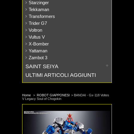
Starzinger
Tekkaman
Transformers
Trider G7
Voltron
Vultus V
X-Bomber
Yattaman
Zambot 3
SAINT SEIYA
ULTIMI ARTICOLI AGGIUNTI
Home
>
ROBOT GIAPPONESI
>
BANDAI - Gx-118 Voltes
V Legacy Soul of Chogokin