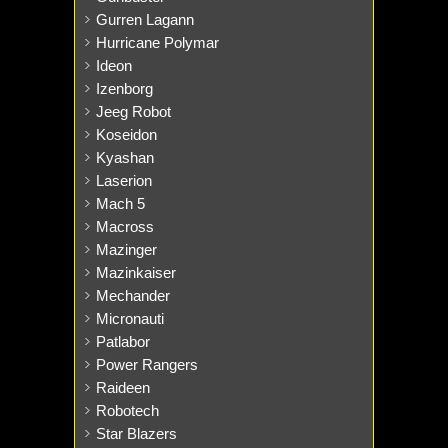
Gurren Lagann
Hurricane Polymar
Ideon
Izenborg
Jeeg Robot
Koseidon
Kyashan
Laserion
Mach 5
Macross
Mazinger
Mazinkaiser
Mechander
Micronauti
Patlabor
Power Rangers
Raideen
Robotech
Star Blazers