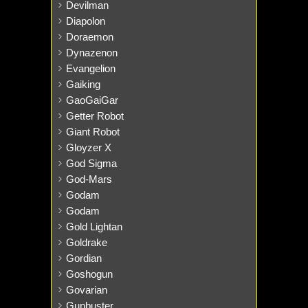
Devilman
Diapolon
Doraemon
Dynazenon
Evangelion
Gaiking
GaoGaiGar
Getter Robot
Giant Robot
Gloyzer X
God Sigma
God-Mars
Godam
Godam
Gold Lightan
Goldrake
Gordian
Goshogun
Govarian
Gunbuster