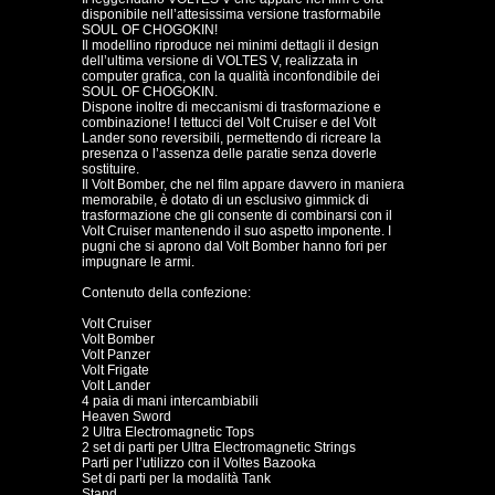
disponibile nell’attesissima versione trasformabile
SOUL OF CHOGOKIN!
Il modellino riproduce nei minimi dettagli il design
dell’ultima versione di VOLTES V, realizzata in
computer grafica, con la qualità inconfondibile dei
SOUL OF CHOGOKIN.
Dispone inoltre di meccanismi di trasformazione e
combinazione! I tettucci del Volt Cruiser e del Volt
Lander sono reversibili, permettendo di ricreare la
presenza o l’assenza delle paratie senza doverle
sostituire.
Il Volt Bomber, che nel film appare davvero in maniera
memorabile, è dotato di un esclusivo gimmick di
trasformazione che gli consente di combinarsi con il
Volt Cruiser mantenendo il suo aspetto imponente. I
pugni che si aprono dal Volt Bomber hanno fori per
impugnare le armi.
Contenuto della confezione:
Volt Cruiser
Volt Bomber
Volt Panzer
Volt Frigate
Volt Lander
4 paia di mani intercambiabili
Heaven Sword
2 Ultra Electromagnetic Tops
2 set di parti per Ultra Electromagnetic Strings
Parti per l’utilizzo con il Voltes Bazooka
Set di parti per la modalità Tank
Stand