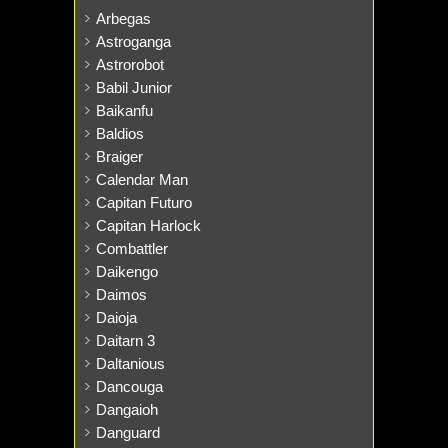
Arbegas
Astroganga
Astrorobot
Babil Junior
Baikanfu
Baldios
Braiger
Calendar Man
Capitan Futuro
Capitan Harlock
Combattler
Daikengo
Daimos
Daioja
Daitarn 3
Daltanious
Dancouga
Dangaioh
Danguard