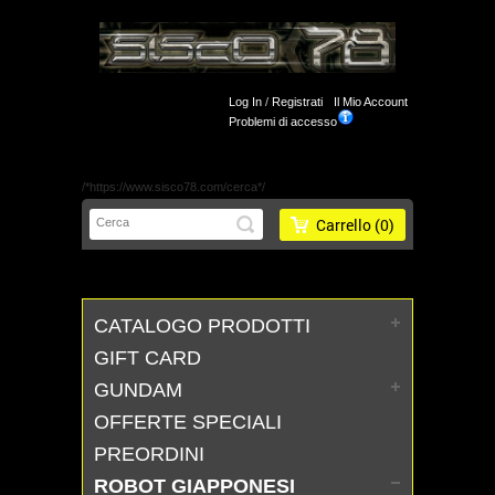
Log In
/
Registrati
Il Mio Account
Problemi di accesso
/*https://www.sisco78.com/cerca*/
Carrello
(0)
CATALOGO PRODOTTI
GIFT CARD
GUNDAM
OFFERTE SPECIALI
PREORDINI
ROBOT GIAPPONESI