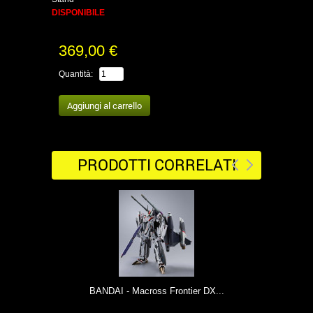
DISPONIBILE
369,00 €
Quantità:
PRODOTTI CORRELATI
BANDAI - Macross Frontier DX...
BA