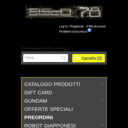
Log In
/
Registrati
Il Mio Account
Problemi di accesso
/*https://www.sisco78.com/cerca*/
Carrello
(0)
CATALOGO PRODOTTI
GIFT CARD
GUNDAM
OFFERTE SPECIALI
PREORDINI
ROBOT GIAPPONESI