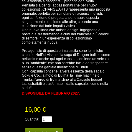
collezionista a riscoprire il prodotto ogni volta.
Pensata sia per gli appassionati che per i nuovi
collezionisti, CHANGE ARTS rappresenta una proposta
originale, perfetta per stimolare gli acquisti multipli:
ogni confezione è progettata per essere esposta
singolarmente o insieme alle altre, creando una
collezione dal forte impatto visivo.
Una nuova linea che unisce design, ingegneria e
nostalgia, trasformando alcuni dei franchise più celebri
di sempre in un'esperienza di collezionismo
completamente nuova.
Protagoniste di questa prima uscita sono le mitiche
capsule HoiPoi viste nella saga di Dragon ball...e come
nell'anime anche qui ogni capsula contiene un veicolo
o un "ambiente" che non sarebbe facile da trasportare
senza questa geniale invenzione di Brief!
Ogni capsula contiene la vera essenza della saga di
Goku e Co...la moto di Bulma, la Time machine di
Trunks, l'aereo di Bulma...fino alla Capsule house!
tutti estraibili e trasformabili dalle capsule...come nella
serie!!
DISPONIBILE DA FEBBRAIO 2027.
16,00 €
Quantità: