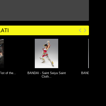
ATI
- Saint Seiya Saint
BANDAI - Saint Seiya Myth
RAMEN T
Cloth...
Cloth...