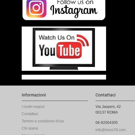
Informazioni
Contattaci
I nostri negozi
Via Jaspers, 42
00137 ROMA
Contattaci
Termini e condizioni d'uso
06-82004305
Chi siamo
info@sisco78.com