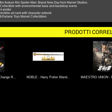
y the feature film Spider-Man: Brand New Day from Marvel Studios
e Collectible with environmental base and backdrop scene
ni poster
llectible art card with character artwork
 McFarlane Toys Marvel Collectibles
PRODOTTI CORREL
Harry Potter Wand...
MAESTRO UNION - Fist of the...
BANDAI 