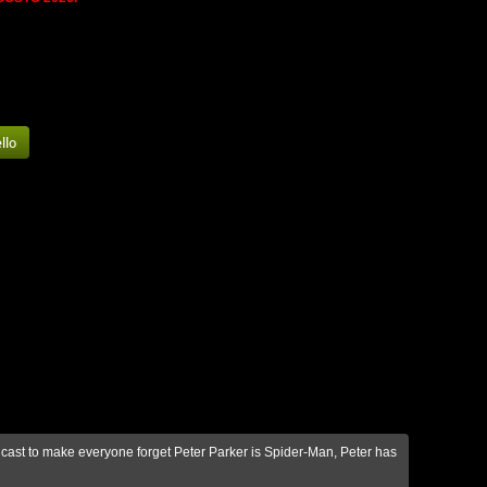
 cast to make everyone forget Peter Parker is Spider-Man, Peter has