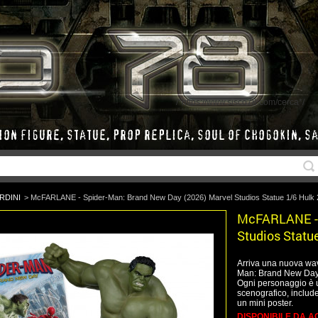
/*https://www.sisco78.com/cerca*/
RDINI
>
McFARLANE - Spider-Man: Brand New Day (2026) Marvel Studios Statue 1/6 Hulk
McFARLANE - 
Studios Statu
Arriva una nuova wave
Man: Brand New Day 
Ogni personaggio è u
scenografico, include
un mini poster.
DISPONIBILE DA A