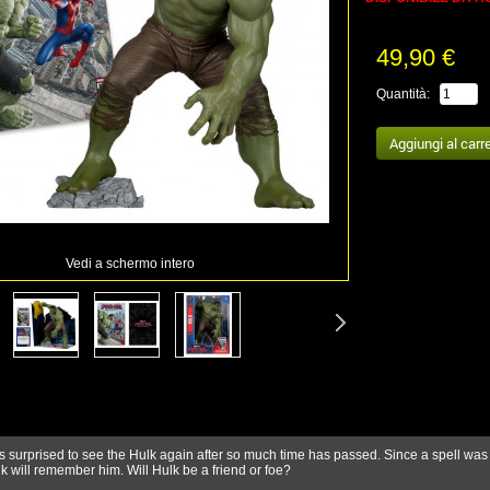
49,90 €
Quantità:
Vedi a schermo intero
s surprised to see the Hulk again after so much time has passed. Since a spell was
lk will remember him. Will Hulk be a friend or foe?