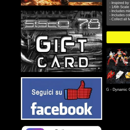
- Inspired b
- 1/6th Scal
- Includes mi
- Includes co
- Collect all
NOBLE - 