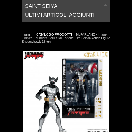
SAINT SEIYA
ULTIMI ARTICOLI AGGIUNTI
Home
>
CATALOGO PRODOTTI
>
McFARLANE - Image
Comics Founders Series McFarlane Elite Edition Action Figure
Shadowhawk 18 cm