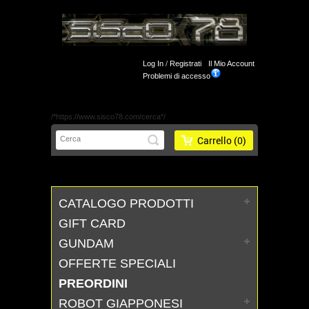
Log In
/
Registrati
Il Mio Account
Problemi di accesso
/*https://www.sisco78.com/cerca*/
Carrello
(0)
CATALOGO PRODOTTI
GIFT CARD
GUNDAM
OFFERTE SPECIALI
PREORDINI
ROBOT GIAPPONESI