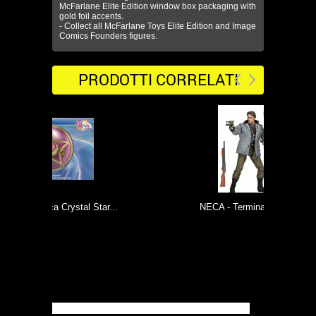
McFarlane Elite Edition window box packaging with
gold foil accents.
- Collect all McFarlane Toys Elite Edition and Image
Comics Founders figures.
PRODOTTI CORRELATI
Star...
NECA - Terminator: Ultimate...