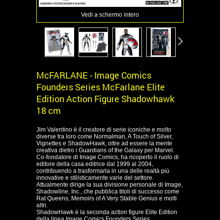
Vedi a schermo intero
McFARLANE - Image Comics
Founders Series McFarlane Elite
Edition Action Figure Shadowhawk
18 cm
Jim Valentino è il creatore di serie iconiche e molto
diverse tra loro come Normalman, A Touch of Silver,
Vignettes e ShadowHawk, oltre ad essere la mente
creativa dietro i Guardians of the Galaxy per Marvel.
Co-fondatore di Image Comics, ha ricoperto il ruolo di
editore della casa editrice dal 1999 al 2004,
contribuendo a trasformarla in una delle realtà più
innovative e stilisticamente varie del settore.
Attualmente dirige la sua divisione personale di Image,
Shadowline, Inc., che pubblica titoli di successo come
Rat Queens, Memoirs of A Very Stable Genius e molti
altri.
ShadowHawk è la seconda action figure Elite Edition
della linea Image Comics Founders Series.