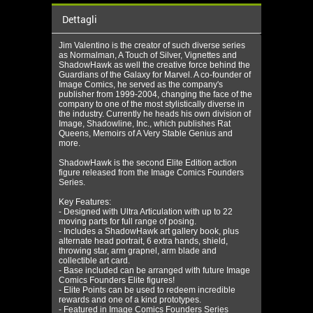
Dettagli
Jim Valentino is the creator of such diverse series
as Normalman, A Touch of Silver, Vignettes and
ShadowHawk as well the creative force behind the
Guardians of the Galaxy for Marvel. A co-founder of
Image Comics, he served as the company's
publisher from 1999-2004, changing the face of the
company to one of the most stylistically diverse in
the industry. Currently he heads his own division of
Image, Shadowline, Inc., which publishes Rat
Queens, Memoirs of A Very Stable Genius and
more.
ShadowHawk is the second Elite Edition action
figure released from the Image Comics Founders
Series.
Key Features:
- Designed with Ultra Articulation with up to 22
moving parts for full range of posing.
- Includes a ShadowHawk art gallery book, plus
alternate head portrait, 6 extra hands, shield,
throwing star, arm grapnel, arm blade and
collectible art card.
- Base included can be arranged with future Image
Comics Founders Elite figures!
- Elite Points can be used to redeem incredible
rewards and one of a kind prototypes.
- Featured in Image Comics Founders Series