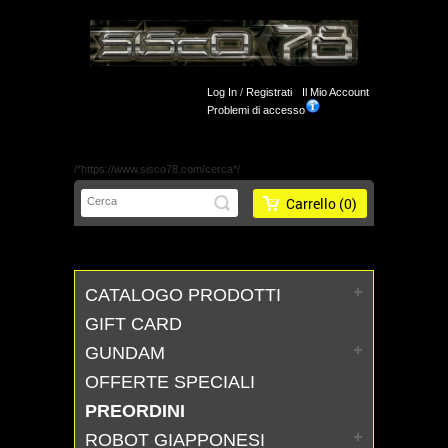
Log In
/
Registrati
Il Mio Account
Problemi di accesso
/*https://www.sisco78.com/cerca*/
Carrello
(0)
CATALOGO PRODOTTI
GIFT CARD
GUNDAM
OFFERTE SPECIALI
PREORDINI
ROBOT GIAPPONESI