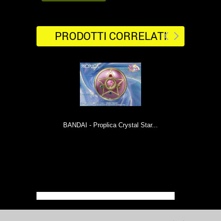
PRODOTTI CORRELATI
BANDAI - Proplica Crystal Star...
NEC