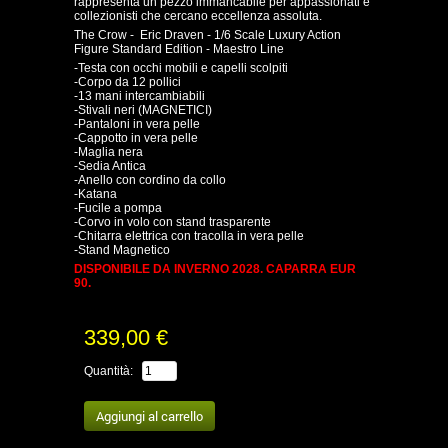
rappresenta un pezzo immancabile per appassionati e
collezionisti che cercano eccellenza assoluta.
The Crow - Eric Draven - 1/6 Scale Luxury Action
Figure Standard Edition - Maestro Line
-Testa con occhi mobili e capelli scolpiti
-Corpo da 12 pollici
-13 mani intercambiabili
-Stivali neri (MAGNETICI)
-Pantaloni in vera pelle
-Cappotto in vera pelle
-Maglia nera
-Sedia Antica
-Anello con cordino da collo
-Katana
-Fucile a pompa
-Corvo in volo con stand trasparente
-Chitarra elettrica con tracolla in vera pelle
-Stand Magnetico
DISPONIBILE DA INVERNO 2028. CAPARRA EUR
90.
339,00 €
Quantità: