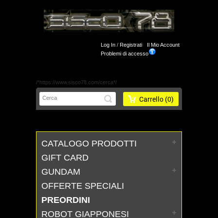
Log In
/
Registrati
Il Mio Account
Problemi di accesso
/*https://www.sisco78.com/cerca*/
Carrello
(0)
CATALOGO PRODOTTI
GIFT CARD
GUNDAM
OFFERTE SPECIALI
PREORDINI
ROBOT GIAPPONESI