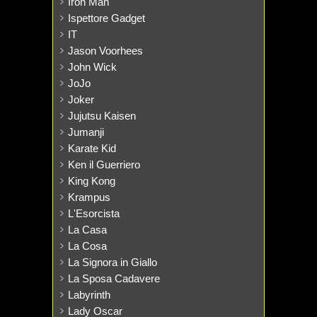
Iron Man
Ispettore Gadget
IT
Jason Voorhees
John Wick
JoJo
Joker
Jujutsu Kaisen
Jumanji
Karate Kid
Ken il Guerriero
King Kong
Krampus
L'Esorcista
La Casa
La Cosa
La Signora in Giallo
La Sposa Cadavere
Labyrinth
Lady Oscar