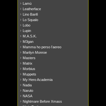
Lamù
Leatherface
Lino Banfi
Lo Squalo
Lobo
Lupin
M.A.S.K.
M3gan
Mamma ho perso l'aereo
Marilyn Monroe
Masters
Matrix
Morbius
Muppets
My Hero Academia
Nadia
Naruto
NASA
Nightmare Before Xmass