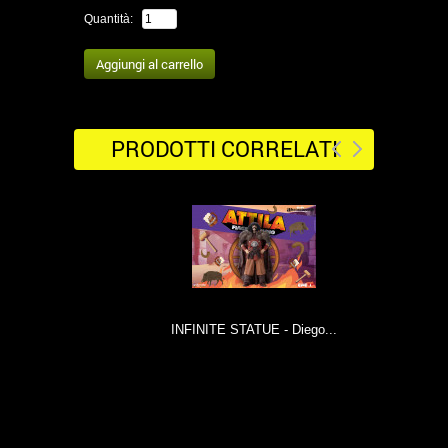
Quantità:
PRODOTTI CORRELATI
INFINITE STATUE - Diego...
I