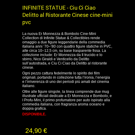
INFINITE STATUE - Ciu Ci Ciao
Delitto al Ristorante Cinese cine-mini
pvc
La nuova Er Monnezza & Bombolo Cine-Mini
Collection di Infinite Statue & Collectibles rende
omaggio a due figure leggendarie della commedia
italiana anni ’70–’80 con quattro figure statiche in PVC,
alte circa 10–12,5 cm, su base trasparente fissa. La
collezione include: Er Monnezza da Il trucido e lo
sbirro, Nico Giraldi e Venticello da Delitto
sull’autostrada, e Ciu Ci Ciao da Delitto al ristorante
cinese.
Ogni pezzo cattura fedelmente lo spirito dei film
originali, portando in collezione tutta l’ironia, l’energia
e l’irriverenza di uno dei periodi più amati del cinema
italiano.
Oltre alle figure singole, la linea comprende due mug
illustrate ufficiali dedicate a Er Monnezza e Bombolo, e
I Profu-Mini, il primo profumatore per auto ispirato alla
commedia italiana, con fragranza aroma oceano e
doppia grafica.
DISPONIBILE.
24,90 €