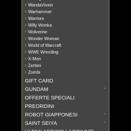
WandaVision
Warhammer
Warriors
Willy Wonka
Wolverine
Wonder Woman
World of Warcraft
WWE Wrestling
X-Men
Zerbini
Zombi
GIFT CARD
GUNDAM
OFFERTE SPECIALI
PREORDINI
ROBOT GIAPPONESI
SAINT SEIYA