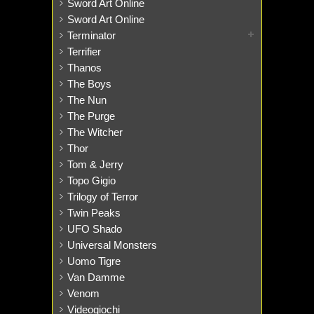
Sword Art Online
Sword Art Online
Terminator
Terrifier
Thanos
The Boys
The Nun
The Purge
The Witcher
Thor
Tom & Jerry
Topo Gigio
Trilogy of Terror
Twin Peaks
UFO Shado
Universal Monsters
Uomo Tigre
Van Damme
Venom
Videogiochi