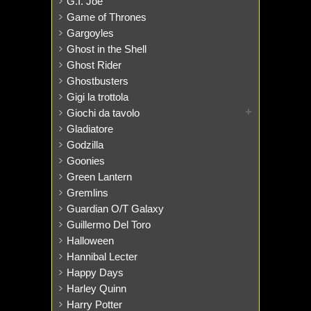
G.I. Joe
Game of Thrones
Gargoyles
Ghost in the Shell
Ghost Rider
Ghostbusters
Gigi la trottola
Giochi da tavolo
Gladiatore
Godzilla
Goonies
Green Lantern
Gremlins
Guardian O/T Galaxy
Guillermo Del Toro
Halloween
Hannibal Lecter
Happy Days
Harley Quinn
Harry Potter