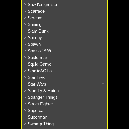
Saw l'enigmista
Scarface
Scream
Shining
Slam Dunk
Snoopy
Spawn
Spazio 1999
Spiderman
Squid Game
Stanlio&Ollio
Star Trek
Star Wars
Starsky & Hutch
Stranger Things
Street Fighter
Supercar
Superman
Swamp Thing