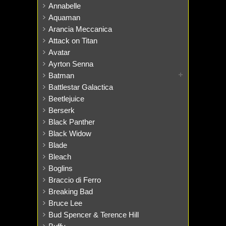
Annabelle
Aquaman
Arancia Meccanica
Attack on Titan
Avatar
Ayrton Senna
Batman
Battlestar Galactica
Beetlejuice
Berserk
Black Panther
Black Widow
Blade
Bleach
Boglins
Braccio di Ferro
Breaking Bad
Bruce Lee
Bud Spencer & Terence Hill