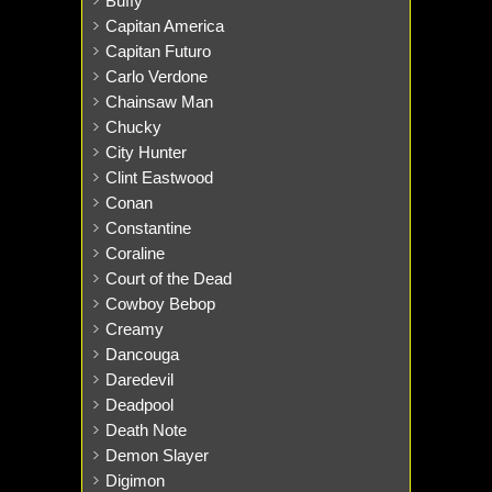
Buffy
Capitan America
Capitan Futuro
Carlo Verdone
Chainsaw Man
Chucky
City Hunter
Clint Eastwood
Conan
Constantine
Coraline
Court of the Dead
Cowboy Bebop
Creamy
Dancouga
Daredevil
Deadpool
Death Note
Demon Slayer
Digimon