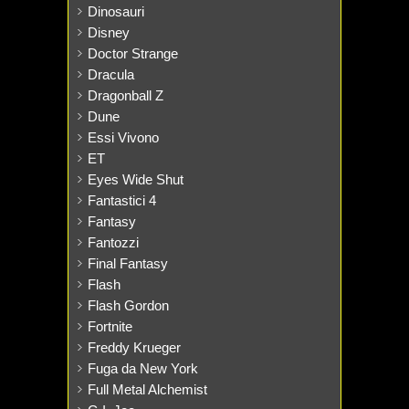
Dinosauri
Disney
Doctor Strange
Dracula
Dragonball Z
Dune
Essi Vivono
ET
Eyes Wide Shut
Fantastici 4
Fantasy
Fantozzi
Final Fantasy
Flash
Flash Gordon
Fortnite
Freddy Krueger
Fuga da New York
Full Metal Alchemist