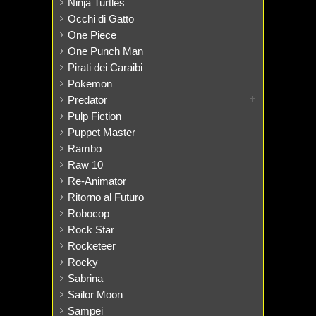
Ninja Turtles
Occhi di Gatto
One Piece
One Punch Man
Pirati dei Caraibi
Pokemon
Predator
Pulp Fiction
Puppet Master
Rambo
Raw 10
Re-Animator
Ritorno al Futuro
Robocop
Rock Star
Rocketeer
Rocky
Sabrina
Sailor Moon
Sampei