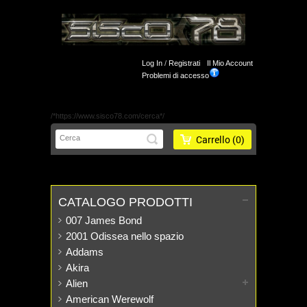
Log In
/
Registrati
Il Mio Account
Problemi di accesso
/*https://www.sisco78.com/cerca*/
Carrello
(0)
CATALOGO PRODOTTI
007 James Bond
2001 Odissea nello spazio
Addams
Akira
Alien
American Werewolf