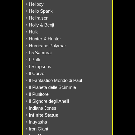
Hellboy
Hello Spank
Hellraiser
Holly & Benji
Hulk
Hunter X Hunter
Hurricane Polymar
I 5 Samurai
I Puffi
I Simpsons
Il Corvo
Il Fantastico Mondo di Paul
Il Pianeta delle Scimmie
Il Punitore
Il Signore degli Anelli
Indiana Jones
Infinite Statue
Inuyasha
Iron Giant