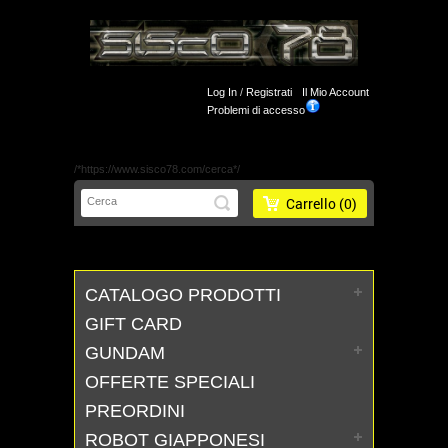
Log In
/
Registrati
Il Mio Account
Problemi di accesso
/*https://www.sisco78.com/cerca*/
Carrello
(0)
CATALOGO PRODOTTI
GIFT CARD
GUNDAM
OFFERTE SPECIALI
PREORDINI
ROBOT GIAPPONESI