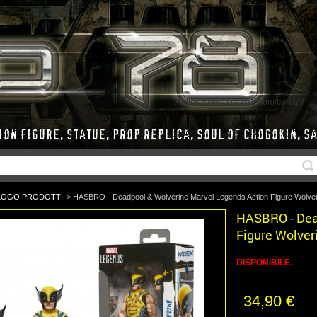
/*https://www.sisco78.com/cerca*/
LOGO PRODOTTI
>
HASBRO - Deadpool & Wolverine Marvel Legends Action Figure Wolver
HASBRO - Dea
Figure Wolver
DISPONIBILE.
34,90 €