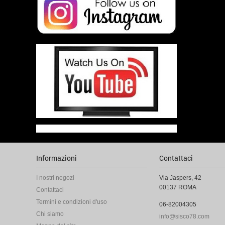
Informazioni
Contattaci
I nostri negozi
Via Jaspers, 42
00137 ROMA
Contattaci
Termini e condizioni d'uso
06-82004305
Chi siamo
info@sisco78.com