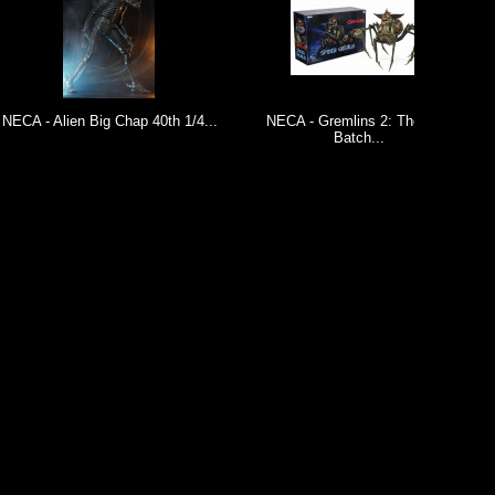
en Big Chap 40th 1/4...
NECA - Gremlins 2: The New
NECA - B
Batch...