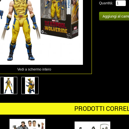
Quantità:
Vedi a schermo intero
PRODOTTI CORREL