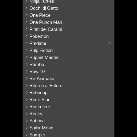
Ninja Turtles
Occhi di Gatto
One Piece
One Punch Man
Pirati dei Caraibi
Pokemon
Predator
Pulp Fiction
Puppet Master
Rambo
Raw 10
Re-Animator
Ritorno al Futuro
Robocop
Rock Star
Rocketeer
Rocky
Sabrina
Sailor Moon
Sampei