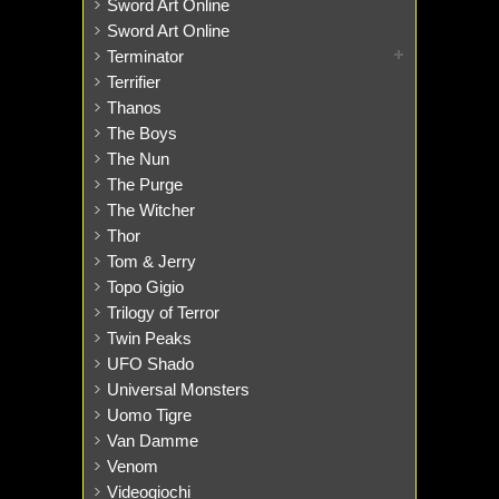
Sword Art Online
Sword Art Online
Terminator
Terrifier
Thanos
The Boys
The Nun
The Purge
The Witcher
Thor
Tom & Jerry
Topo Gigio
Trilogy of Terror
Twin Peaks
UFO Shado
Universal Monsters
Uomo Tigre
Van Damme
Venom
Videogiochi