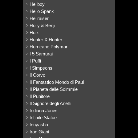
Hellboy
Hello Spank
Hellraiser
Holly & Benji
Hulk
Hunter X Hunter
Hurricane Polymar
I 5 Samurai
I Puffi
I Simpsons
Il Corvo
Il Fantastico Mondo di Paul
Il Pianeta delle Scimmie
Il Punitore
Il Signore degli Anelli
Indiana Jones
Infinite Statue
Inuyasha
Iron Giant