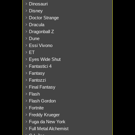
Dinosauri
Disney
Doctor Strange
Dracula
Dragonball Z
Dune
Essi Vivono
ET
Eyes Wide Shut
Fantastici 4
Fantasy
Fantozzi
Final Fantasy
Flash
Flash Gordon
Fortnite
Freddy Krueger
Fuga da New York
Full Metal Alchemist