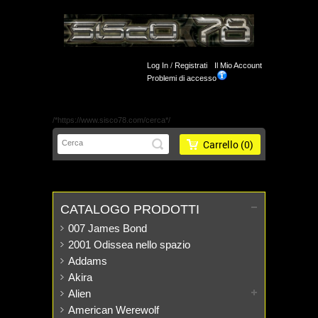
Log In
/
Registrati
Il Mio Account
Problemi di accesso
/*https://www.sisco78.com/cerca*/
Carrello
(0)
CATALOGO PRODOTTI
007 James Bond
2001 Odissea nello spazio
Addams
Akira
Alien
American Werewolf