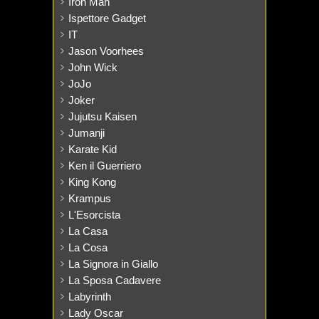
Iron Man
Ispettore Gadget
IT
Jason Voorhees
John Wick
JoJo
Joker
Jujutsu Kaisen
Jumanji
Karate Kid
Ken il Guerriero
King Kong
Krampus
L'Esorcista
La Casa
La Cosa
La Signora in Giallo
La Sposa Cadavere
Labyrinth
Lady Oscar