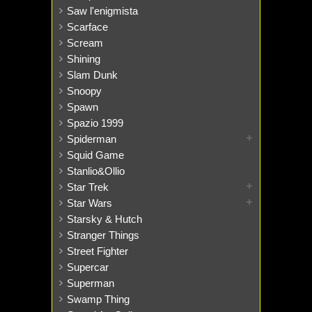
Saw l'enigmista
Scarface
Scream
Shining
Slam Dunk
Snoopy
Spawn
Spazio 1999
Spiderman
Squid Game
Stanlio&Ollio
Star Trek
Star Wars
Starsky & Hutch
Stranger Things
Street Fighter
Supercar
Superman
Swamp Thing