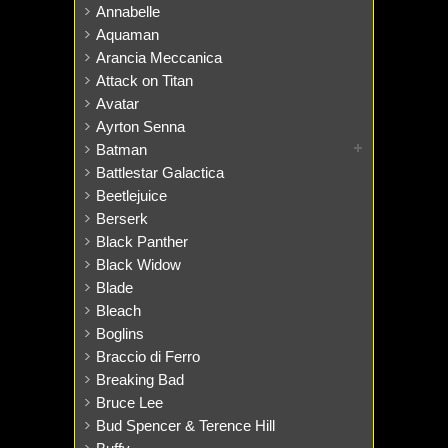
Annabelle
Aquaman
Arancia Meccanica
Attack on Titan
Avatar
Ayrton Senna
Batman
Battlestar Galactica
Beetlejuice
Berserk
Black Panther
Black Widow
Blade
Bleach
Boglins
Braccio di Ferro
Breaking Bad
Bruce Lee
Bud Spencer & Terence Hill