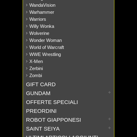
WandaVision
Warhammer
Warriors
Willy Wonka
Wolverine
Wonder Woman
World of Warcraft
WWE Wrestling
X-Men
Zerbini
Zombi
GIFT CARD
GUNDAM
OFFERTE SPECIALI
PREORDINI
ROBOT GIAPPONESI
SAINT SEIYA