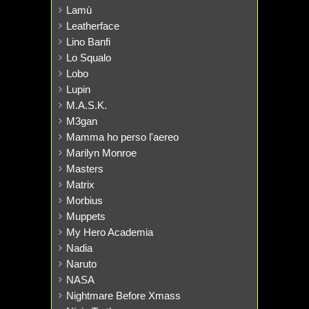
Lamù
Leatherface
Lino Banfi
Lo Squalo
Lobo
Lupin
M.A.S.K.
M3gan
Mamma ho perso l'aereo
Marilyn Monroe
Masters
Matrix
Morbius
Muppets
My Hero Academia
Nadia
Naruto
NASA
Nightmare Before Xmass