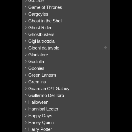
G.I. Joe
Game of Thrones
Gargoyles
Ghost in the Shell
Ghost Rider
Ghostbusters
Gigi la trottola
Giochi da tavolo
Gladiatore
Godzilla
Goonies
Green Lantern
Gremlins
Guardian O/T Galaxy
Guillermo Del Toro
Halloween
Hannibal Lecter
Happy Days
Harley Quinn
Harry Potter