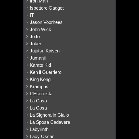
Iron Man
Ispettore Gadget
IT
Jason Voorhees
John Wick
JoJo
Joker
Jujutsu Kaisen
Jumanji
Karate Kid
Ken il Guerriero
King Kong
Krampus
L'Esorcista
La Casa
La Cosa
La Signora in Giallo
La Sposa Cadavere
Labyrinth
Lady Oscar