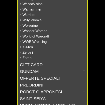
WandaVision
Warhammer
Warriors
Willy Wonka
Wolverine
Wonder Woman
World of Warcraft
WWE Wrestling
X-Men
Zerbini
Zombi
GIFT CARD
GUNDAM
OFFERTE SPECIALI
PREORDINI
ROBOT GIAPPONESI
SAINT SEIYA