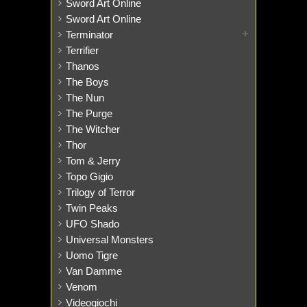
Sword Art Online
Sword Art Online
Terminator
Terrifier
Thanos
The Boys
The Nun
The Purge
The Witcher
Thor
Tom & Jerry
Topo Gigio
Trilogy of Terror
Twin Peaks
UFO Shado
Universal Monsters
Uomo Tigre
Van Damme
Venom
Videogiochi