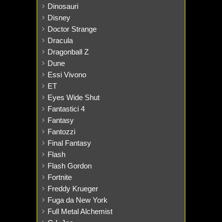
Dinosauri
Disney
Doctor Strange
Dracula
Dragonball Z
Dune
Essi Vivono
ET
Eyes Wide Shut
Fantastici 4
Fantasy
Fantozzi
Final Fantasy
Flash
Flash Gordon
Fortnite
Freddy Krueger
Fuga da New York
Full Metal Alchemist