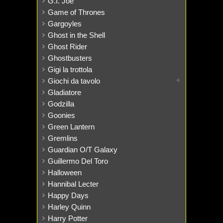
G.I. Joe
Game of Thrones
Gargoyles
Ghost in the Shell
Ghost Rider
Ghostbusters
Gigi la trottola
Giochi da tavolo
Gladiatore
Godzilla
Goonies
Green Lantern
Gremlins
Guardian O/T Galaxy
Guillermo Del Toro
Halloween
Hannibal Lecter
Happy Days
Harley Quinn
Harry Potter