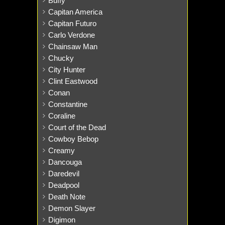
Buffy
Capitan America
Capitan Futuro
Carlo Verdone
Chainsaw Man
Chucky
City Hunter
Clint Eastwood
Conan
Constantine
Coraline
Court of the Dead
Cowboy Bebop
Creamy
Dancouga
Daredevil
Deadpool
Death Note
Demon Slayer
Digimon