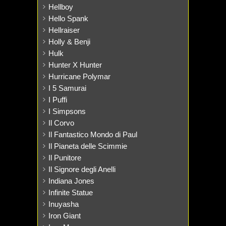
Hellboy
Hello Spank
Hellraiser
Holly & Benji
Hulk
Hunter X Hunter
Hurricane Polymar
I 5 Samurai
I Puffi
I Simpsons
Il Corvo
Il Fantastico Mondo di Paul
Il Pianeta delle Scimmie
Il Punitore
Il Signore degli Anelli
Indiana Jones
Infinite Statue
Inuyasha
Iron Giant