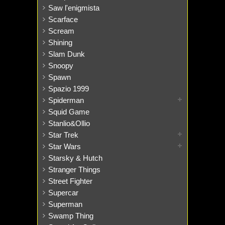
Saw l'enigmista
Scarface
Scream
Shining
Slam Dunk
Snoopy
Spawn
Spazio 1999
Spiderman
Squid Game
Stanlio&Ollio
Star Trek
Star Wars
Starsky & Hutch
Stranger Things
Street Fighter
Supercar
Superman
Swamp Thing