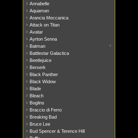
Annabelle
Aquaman
Arancia Meccanica
Attack on Titan
Avatar
Ayrton Senna
Batman
Battlestar Galactica
Beetlejuice
Berserk
Black Panther
Black Widow
Blade
Bleach
Boglins
Braccio di Ferro
Breaking Bad
Bruce Lee
Bud Spencer & Terence Hill