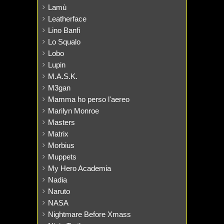
Lamù
Leatherface
Lino Banfi
Lo Squalo
Lobo
Lupin
M.A.S.K.
M3gan
Mamma ho perso l'aereo
Marilyn Monroe
Masters
Matrix
Morbius
Muppets
My Hero Academia
Nadia
Naruto
NASA
Nightmare Before Xmass