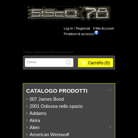
Log In
/
Registrati
Il Mio Account
Problemi di accesso
/*https://www.sisco78.com/cerca*/
Carrello
(0)
CATALOGO PRODOTTI
007 James Bond
2001 Odissea nello spazio
Addams
Akira
Alien
American Werewolf