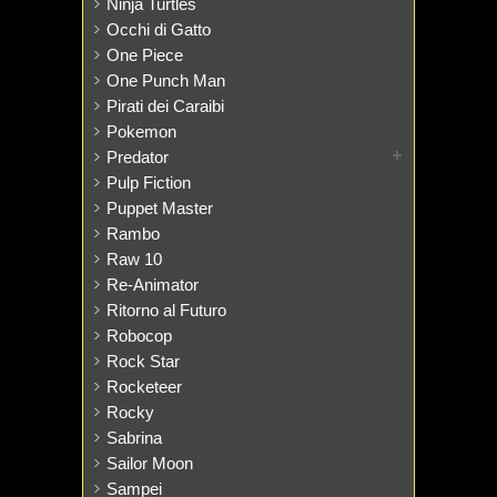
Ninja Turtles
Occhi di Gatto
One Piece
One Punch Man
Pirati dei Caraibi
Pokemon
Predator
Pulp Fiction
Puppet Master
Rambo
Raw 10
Re-Animator
Ritorno al Futuro
Robocop
Rock Star
Rocketeer
Rocky
Sabrina
Sailor Moon
Sampei