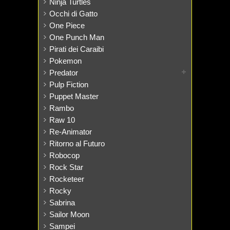
Ninja Turtles
Occhi di Gatto
One Piece
One Punch Man
Pirati dei Caraibi
Pokemon
Predator
Pulp Fiction
Puppet Master
Rambo
Raw 10
Re-Animator
Ritorno al Futuro
Robocop
Rock Star
Rocketeer
Rocky
Sabrina
Sailor Moon
Sampei