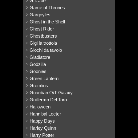
G.I. Joe
Game of Thrones
Gargoyles
Ghost in the Shell
Ghost Rider
Ghostbusters
Gigi la trottola
Giochi da tavolo
Gladiatore
Godzilla
Goonies
Green Lantern
Gremlins
Guardian O/T Galaxy
Guillermo Del Toro
Halloween
Hannibal Lecter
Happy Days
Harley Quinn
Harry Potter