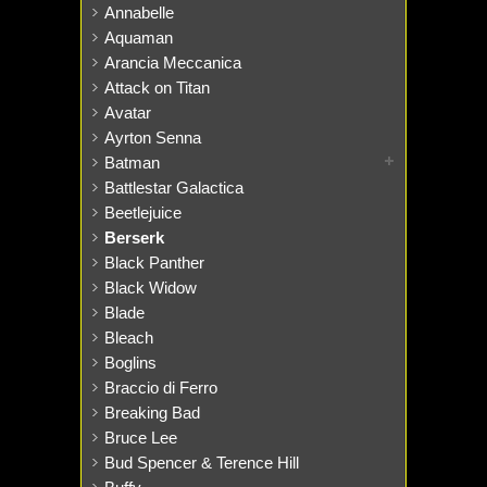
Annabelle
Aquaman
Arancia Meccanica
Attack on Titan
Avatar
Ayrton Senna
Batman
Battlestar Galactica
Beetlejuice
Berserk
Black Panther
Black Widow
Blade
Bleach
Boglins
Braccio di Ferro
Breaking Bad
Bruce Lee
Bud Spencer & Terence Hill