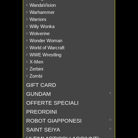
WandaVision
Warhammer
Warriors
Willy Wonka
Wolverine
Wonder Woman
World of Warcraft
WWE Wrestling
X-Men
Zerbini
Zombi
GIFT CARD
GUNDAM
OFFERTE SPECIALI
PREORDINI
ROBOT GIAPPONESI
SAINT SEIYA