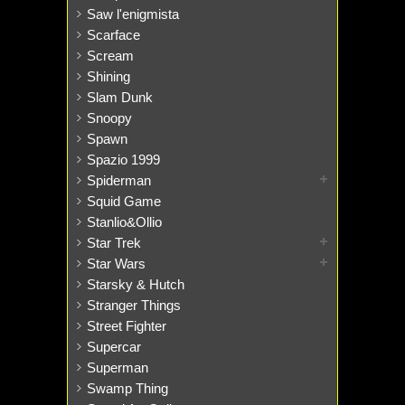
Saw l'enigmista
Scarface
Scream
Shining
Slam Dunk
Snoopy
Spawn
Spazio 1999
Spiderman
Squid Game
Stanlio&Ollio
Star Trek
Star Wars
Starsky & Hutch
Stranger Things
Street Fighter
Supercar
Superman
Swamp Thing