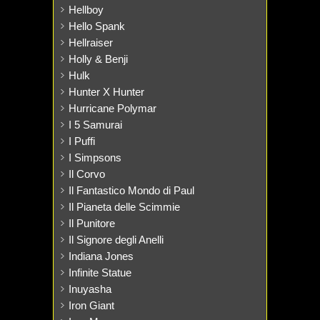
Hellboy
Hello Spank
Hellraiser
Holly & Benji
Hulk
Hunter X Hunter
Hurricane Polymar
I 5 Samurai
I Puffi
I Simpsons
Il Corvo
Il Fantastico Mondo di Paul
Il Pianeta delle Scimmie
Il Punitore
Il Signore degli Anelli
Indiana Jones
Infinite Statue
Inuyasha
Iron Giant