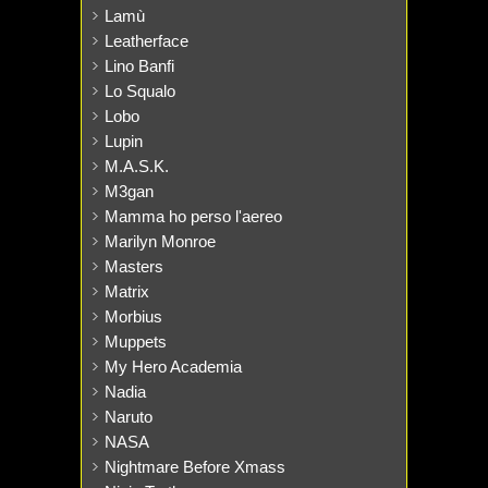
Lamù
Leatherface
Lino Banfi
Lo Squalo
Lobo
Lupin
M.A.S.K.
M3gan
Mamma ho perso l'aereo
Marilyn Monroe
Masters
Matrix
Morbius
Muppets
My Hero Academia
Nadia
Naruto
NASA
Nightmare Before Xmass