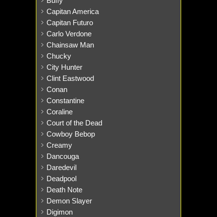
Buffy
Capitan America
Capitan Futuro
Carlo Verdone
Chainsaw Man
Chucky
City Hunter
Clint Eastwood
Conan
Constantine
Coraline
Court of the Dead
Cowboy Bebop
Creamy
Dancouga
Daredevil
Deadpool
Death Note
Demon Slayer
Digimon