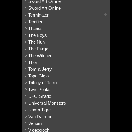
Sword Art Online
Sword Art Online
Terminator
Terrifier
Thanos
The Boys
The Nun
The Purge
The Witcher
Thor
Tom & Jerry
Topo Gigio
Trilogy of Terror
Twin Peaks
UFO Shado
Universal Monsters
Uomo Tigre
Van Damme
Venom
Videogiochi