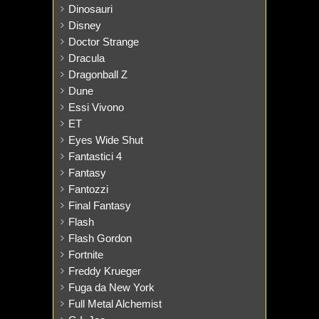
Dinosauri
Disney
Doctor Strange
Dracula
Dragonball Z
Dune
Essi Vivono
ET
Eyes Wide Shut
Fantastici 4
Fantasy
Fantozzi
Final Fantasy
Flash
Flash Gordon
Fortnite
Freddy Krueger
Fuga da New York
Full Metal Alchemist