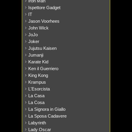
Iron Man
Ispettore Gadget
IT
Jason Voorhees
John Wick
JoJo
Joker
Jujutsu Kaisen
Jumanji
Karate Kid
Ken il Guerriero
King Kong
Krampus
L'Esorcista
La Casa
La Cosa
La Signora in Giallo
La Sposa Cadavere
Labyrinth
Lady Oscar