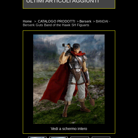
ULTIMI ARTICOLI AGGIUNTI
Home
>
CATALOGO PRODOTTI
>
Berserk
>
BANDAI -
Berserk Guts Band of the Hawk SH Figuarts
Vedi a schermo intero