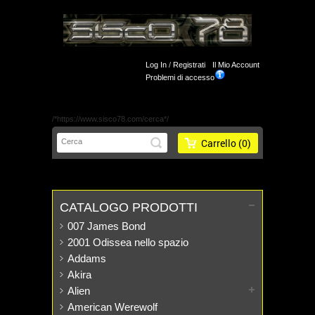
Log In
/
Registrati
Il Mio Account
Problemi di accesso
/*https://www.sisco78.com/cerca*/
Carrello
(0)
CATALOGO PRODOTTI
007 James Bond
2001 Odissea nello spazio
Addams
Akira
Alien
American Werewolf