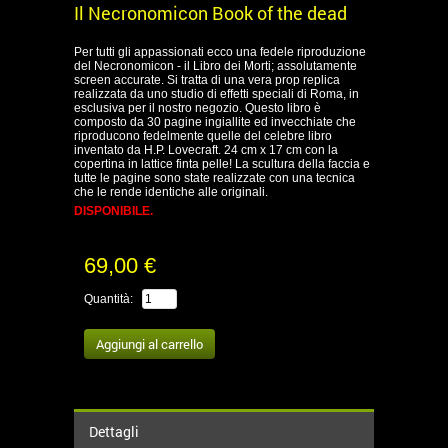
Il Necronomicon Book of the dead
Per tutti gli appassionati ecco una fedele riproduzione
del Necronomicon - il Libro dei Morti; assolutamente
screen accurate. Si tratta di una vera prop replica
realizzata da uno studio di effetti speciali di Roma, in
esclusiva per il nostro negozio. Questo libro è
composto da 30 pagine ingiallite ed invecchiate che
riproducono fedelmente quelle del celebre libro
inventato da H.P. Lovecraft. 24 cm x 17 cm con la
copertina in lattice finta pelle! La scultura della faccia e
tutte le pagine sono state realizzate con una tecnica
che le rende identiche alle originali.
DISPONIBILE.
69,00 €
Quantità:
Dettagli