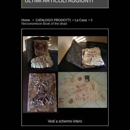
ULTIMI ARTICOLI AGGIUNTI
Home
>
CATALOGO PRODOTTI
>
La Casa
>
Il
Necronomicon Book of the dead
Vedi a schermo intero