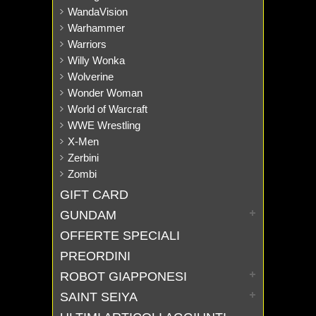
WandaVision
Warhammer
Warriors
Willy Wonka
Wolverine
Wonder Woman
World of Warcraft
WWE Wrestling
X-Men
Zerbini
Zombi
GIFT CARD
GUNDAM
OFFERTE SPECIALI
PREORDINI
ROBOT GIAPPONESI
SAINT SEIYA