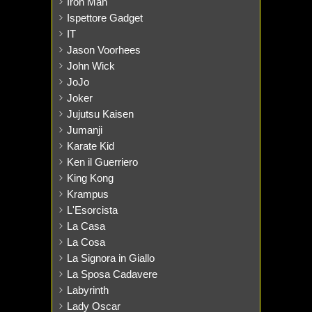
Iron Man
Ispettore Gadget
IT
Jason Voorhees
John Wick
JoJo
Joker
Jujutsu Kaisen
Jumanji
Karate Kid
Ken il Guerriero
King Kong
Krampus
L'Esorcista
La Casa
La Cosa
La Signora in Giallo
La Sposa Cadavere
Labyrinth
Lady Oscar