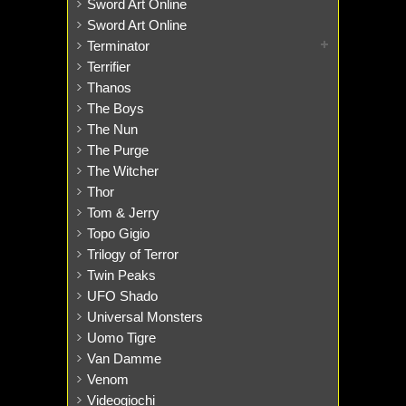
Sword Art Online
Sword Art Online
Terminator
Terrifier
Thanos
The Boys
The Nun
The Purge
The Witcher
Thor
Tom & Jerry
Topo Gigio
Trilogy of Terror
Twin Peaks
UFO Shado
Universal Monsters
Uomo Tigre
Van Damme
Venom
Videogiochi