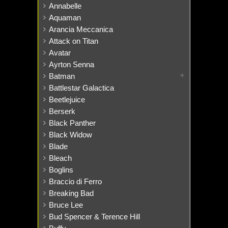
Annabelle
Aquaman
Arancia Meccanica
Attack on Titan
Avatar
Ayrton Senna
Batman
Battlestar Galactica
Beetlejuice
Berserk
Black Panther
Black Widow
Blade
Bleach
Boglins
Braccio di Ferro
Breaking Bad
Bruce Lee
Bud Spencer & Terence Hill