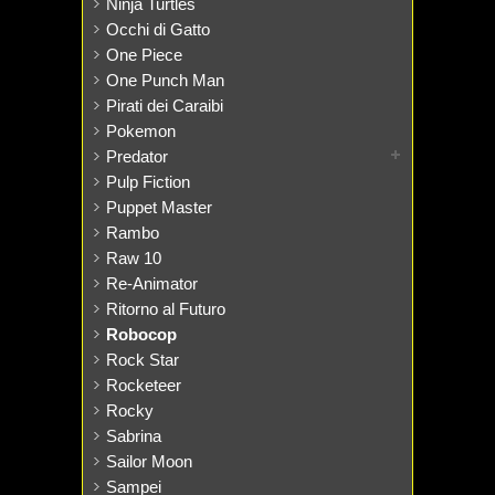
Ninja Turtles
Occhi di Gatto
One Piece
One Punch Man
Pirati dei Caraibi
Pokemon
Predator
Pulp Fiction
Puppet Master
Rambo
Raw 10
Re-Animator
Ritorno al Futuro
Robocop
Rock Star
Rocketeer
Rocky
Sabrina
Sailor Moon
Sampei