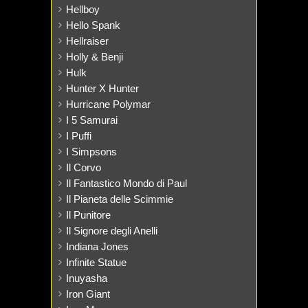
Hellboy
Hello Spank
Hellraiser
Holly & Benji
Hulk
Hunter X Hunter
Hurricane Polymar
I 5 Samurai
I Puffi
I Simpsons
Il Corvo
Il Fantastico Mondo di Paul
Il Pianeta delle Scimmie
Il Punitore
Il Signore degli Anelli
Indiana Jones
Infinite Statue
Inuyasha
Iron Giant