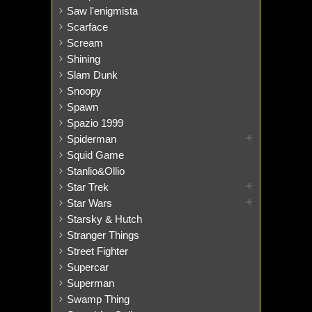
Saw l'enigmista
Scarface
Scream
Shining
Slam Dunk
Snoopy
Spawn
Spazio 1999
Spiderman
Squid Game
Stanlio&Ollio
Star Trek
Star Wars
Starsky & Hutch
Stranger Things
Street Fighter
Supercar
Superman
Swamp Thing