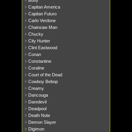
Buffy
Capitan America
Capitan Futuro
Carlo Verdone
Chainsaw Man
Chucky
City Hunter
Clint Eastwood
Conan
Constantine
Coraline
Court of the Dead
Cowboy Bebop
Creamy
Dancouga
Daredevil
Deadpool
Death Note
Demon Slayer
Digimon