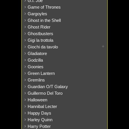
G.I. Joe
Game of Thrones
Gargoyles
Ghost in the Shell
Ghost Rider
Ghostbusters
Gigi la trottola
Giochi da tavolo
Gladiatore
Godzilla
Goonies
Green Lantern
Gremlins
Guardian O/T Galaxy
Guillermo Del Toro
Halloween
Hannibal Lecter
Happy Days
Harley Quinn
Harry Potter