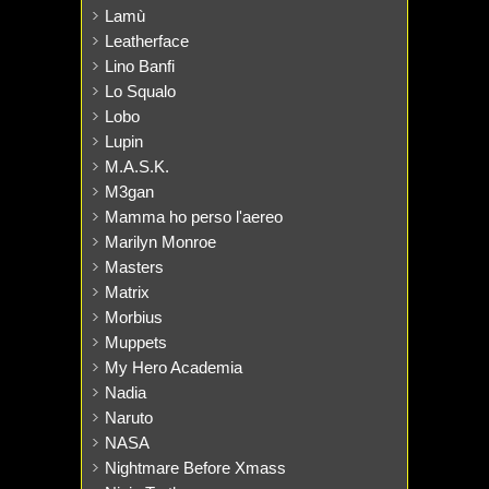
Lamù
Leatherface
Lino Banfi
Lo Squalo
Lobo
Lupin
M.A.S.K.
M3gan
Mamma ho perso l'aereo
Marilyn Monroe
Masters
Matrix
Morbius
Muppets
My Hero Academia
Nadia
Naruto
NASA
Nightmare Before Xmass