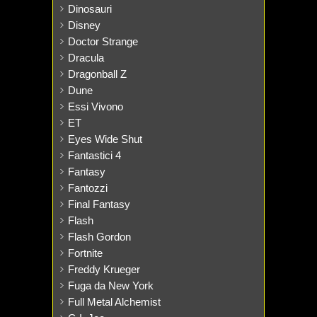
Dinosauri
Disney
Doctor Strange
Dracula
Dragonball Z
Dune
Essi Vivono
ET
Eyes Wide Shut
Fantastici 4
Fantasy
Fantozzi
Final Fantasy
Flash
Flash Gordon
Fortnite
Freddy Krueger
Fuga da New York
Full Metal Alchemist