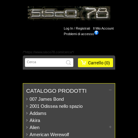
Log In
/
Registrati
Il Mio Account
Problemi di accesso
/*https://www.sisco78.com/cerca*/
Carrello
(0)
CATALOGO PRODOTTI
007 James Bond
2001 Odissea nello spazio
Addams
Akira
Alien
American Werewolf