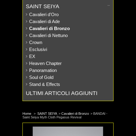
SAINT SEIYA
Cavalieri d'Oro
Cavalieri di Ade
Cavalieri di Bronzo
Cavalieri di Nettuno
Crown
Esclusivi
EX
Heaven Chapter
Panoramation
Soul of Gold
Stand & Effects
ULTIMI ARTICOLI AGGIUNTI
Home
>
SAINT SEIYA
>
Cavalieri di Bronzo
>
BANDAI -
Saint Seiya Myth Cloth Pegasus Revival