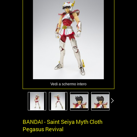
Vedi a schermo intero
BANDAI - Saint Seiya Myth Cloth
Pegasus Revival