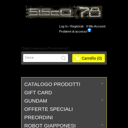
Log In
/
Registrati
Il Mio Account
Problemi di accesso
/*https://www.sisco78.com/cerca*/
Carrello
(0)
CATALOGO PRODOTTI
GIFT CARD
GUNDAM
OFFERTE SPECIALI
PREORDINI
ROBOT GIAPPONESI