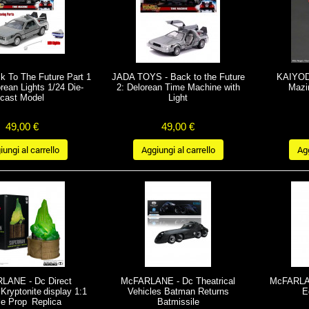
k To The Future Part 1
JADA TOYS - Back to the Future
KAIYODO
rean Lights 1/24 Die-
2: Delorean Time Machine with
Mazin
cast Model
Light
49,00 €
49,00 €
ungi al carrello
Aggiungi al carrello
Agg
LANE - Dc Direct
McFARLANE - Dc Theatrical
McFARLAN
ryptonite display 1:1
Vehicles Batman Returns
E
le Prop Replica
Batmissile