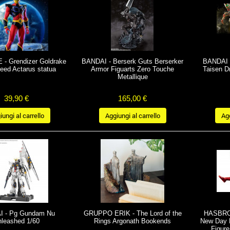
- Grendizer Goldrake
BANDAI - Berserk Guts Berserker
BANDAI -
eed Actarus statua
Armor Figuarts Zero Touche
Taisen D
Metallique
39,90 €
165,00 €
ungi al carrello
Aggiungi al carrello
Agg
 - Pg Gundam Nu
GRUPPO ERIK - The Lord of the
HASBRO 
leashed 1/60
Rings Argonath Bookends
New Day 
Figur