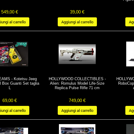
549,00 €
39,00 €
ungi al carrello
Aggiungi al carrello
Agg
AMS - Kotetsu Jeeg
HOLLYWOOD COLLECTIBLES -
HOLLYWO
 Box Guanti Set taglia
Alien: Romulus Model Life-Size
RoboCop 
L
Replica Pulse Rifle 71 cm
69,00 €
749,00 €
ungi al carrello
Aggiungi al carrello
Agg