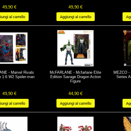
49,90 €
49,90 €
ungi al carrello
Aggiungi al carrello
Agg
NE - Marvel Rivals
McFARLANE - Mcfarlane Elite
MEZCO - 
on 1:6 W2 Spider-man
Edition Savage Dragon Action
Series A
Figure
49,90 €
44,90 €
ungi al carrello
Aggiungi al carrello
Agg