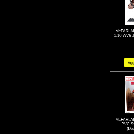
McFARLANE
1:10 WV6 J
Aggi
McFARLANE
PVC St
(De