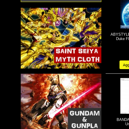
ABYSTYLE 
Duke Fl
Aggi
BANDAI
Un