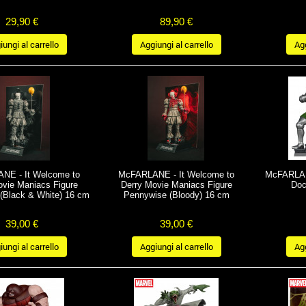
29,90 €
89,90 €
ungi al carrello
Aggiungi al carrello
Agg
NE - It Welcome to
McFARLANE - It Welcome to
McFARLANE
ovie Maniacs Figure
Derry Movie Maniacs Figure
Doc
(Black & White) 16 cm
Pennywise (Bloody) 16 cm
39,00 €
39,00 €
ungi al carrello
Aggiungi al carrello
Agg