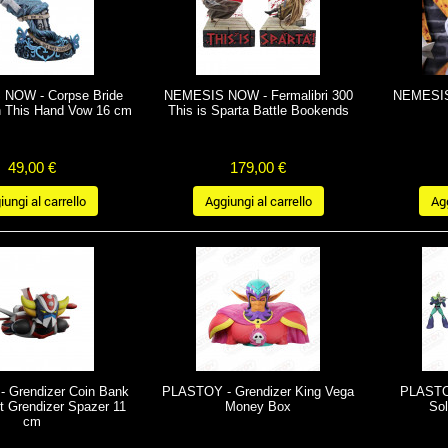
NOW - Corpse Bride
NEMESIS NOW - Fermalibri 300
NEMESIS
h This Hand Vow 16 cm
This is Sparta Battle Bookends
49,00 €
179,00 €
ungi al carrello
Aggiungi al carrello
Agg
 Grendizer Coin Bank
PLASTOY - Grendizer King Vega
PLASTOY
 Grendizer Spazer 11
Money Box
Sol
cm