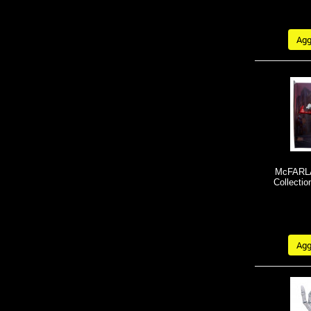
Aggi
McFARLA
Collecti
Aggi