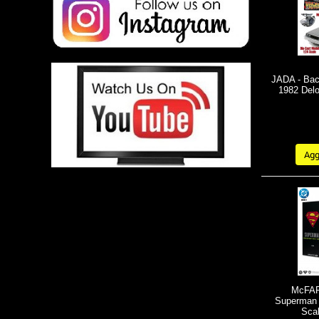
JADA - Bac
1982 Delo
Aggi
McFAR
Superman K
Sca