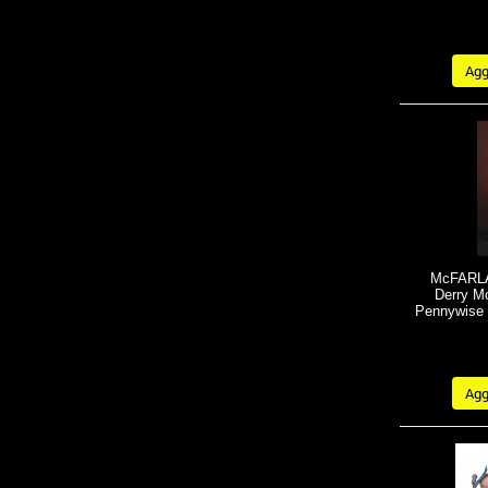
Aggi
McFARLA
Derry M
Pennywise 
Aggi