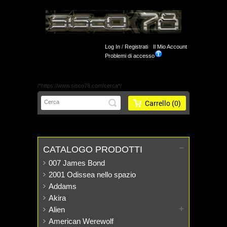
Log In
/
Registrati
Il Mio Account
Problemi di accesso
/*https://www.sisco78.com/cerca*/
Carrello
(0)
CATALOGO PRODOTTI
007 James Bond
2001 Odissea nello spazio
Addams
Akira
Alien
American Werewolf