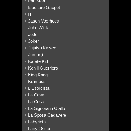
Iron Man
Ispettore Gadget
IT
Jason Voorhees
John Wick
JoJo
Joker
Jujutsu Kaisen
Jumanji
Karate Kid
Ken il Guerriero
King Kong
Krampus
L'Esorcista
La Casa
La Cosa
La Signora in Giallo
La Sposa Cadavere
Labyrinth
Lady Oscar