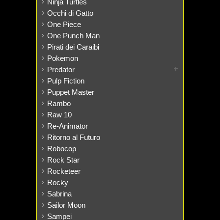
Ninja Turtles
Occhi di Gatto
One Piece
One Punch Man
Pirati dei Caraibi
Pokemon
Predator
Pulp Fiction
Puppet Master
Rambo
Raw 10
Re-Animator
Ritorno al Futuro
Robocop
Rock Star
Rocketeer
Rocky
Sabrina
Sailor Moon
Sampei