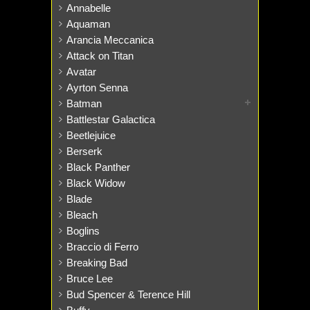
Annabelle
Aquaman
Arancia Meccanica
Attack on Titan
Avatar
Ayrton Senna
Batman
Battlestar Galactica
Beetlejuice
Berserk
Black Panther
Black Widow
Blade
Bleach
Boglins
Braccio di Ferro
Breaking Bad
Bruce Lee
Bud Spencer & Terence Hill