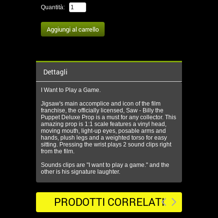
Quantità:
Dettagli
I Want to Play a Game.
Jigsaw's main accomplice and icon of the film
franchise, the officially licensed, Saw - Billy the
Puppet Deluxe Prop is a must for any collector. This
amazing prop is 1:1 scale features a vinyl head,
moving mouth, light-up eyes, posable arms and
hands, plush legs and a weighted torso for easy
sitting. Pressing the wrist plays 2 sound clips right
from the film.
Sounds clips are "I want to play a game." and the
other is his signature laughter.
PRODOTTI CORRELATI