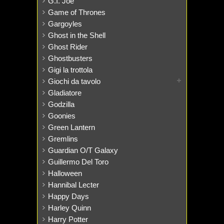
G.I. Joe
Game of Thrones
Gargoyles
Ghost in the Shell
Ghost Rider
Ghostbusters
Gigi la trottola
Giochi da tavolo
Gladiatore
Godzilla
Goonies
Green Lantern
Gremlins
Guardian O/T Galaxy
Guillermo Del Toro
Halloween
Hannibal Lecter
Happy Days
Harley Quinn
Harry Potter