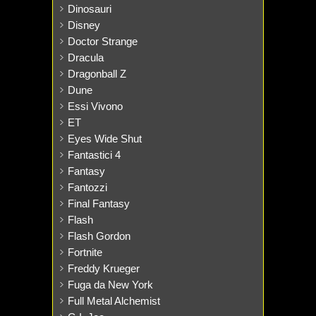
Dinosauri
Disney
Doctor Strange
Dracula
Dragonball Z
Dune
Essi Vivono
ET
Eyes Wide Shut
Fantastici 4
Fantasy
Fantozzi
Final Fantasy
Flash
Flash Gordon
Fortnite
Freddy Krueger
Fuga da New York
Full Metal Alchemist