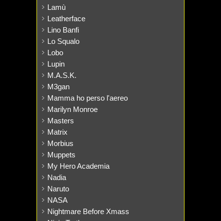
Lamù
Leatherface
Lino Banfi
Lo Squalo
Lobo
Lupin
M.A.S.K.
M3gan
Mamma ho perso l'aereo
Marilyn Monroe
Masters
Matrix
Morbius
Muppets
My Hero Academia
Nadia
Naruto
NASA
Nightmare Before Xmass