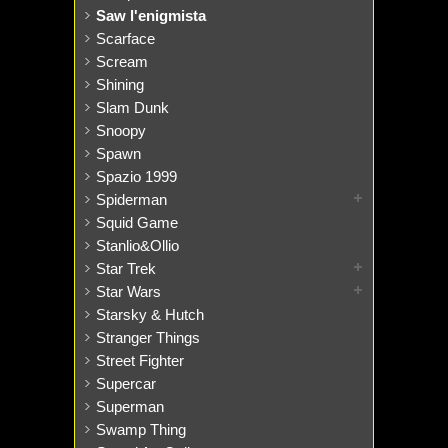
Saw l'enigmista
Scarface
Scream
Shining
Slam Dunk
Snoopy
Spawn
Spazio 1999
Spiderman
Squid Game
Stanlio&Ollio
Star Trek
Star Wars
Starsky & Hutch
Stranger Things
Street Fighter
Supercar
Superman
Swamp Thing