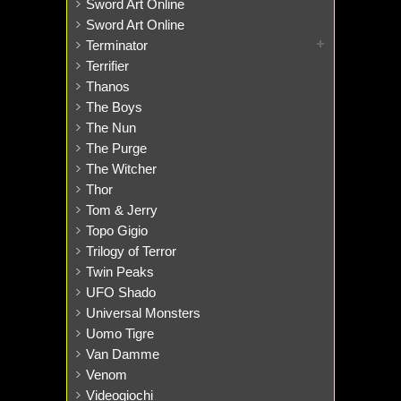
Sword Art Online
Sword Art Online
Terminator
Terrifier
Thanos
The Boys
The Nun
The Purge
The Witcher
Thor
Tom & Jerry
Topo Gigio
Trilogy of Terror
Twin Peaks
UFO Shado
Universal Monsters
Uomo Tigre
Van Damme
Venom
Videogiochi