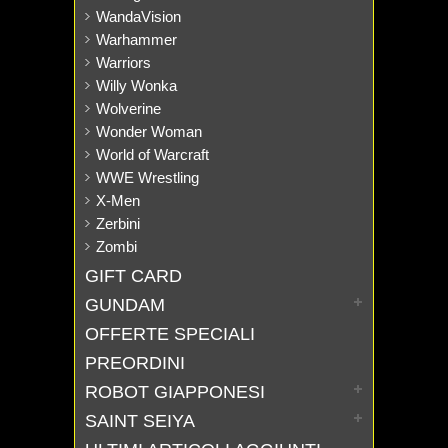
WandaVision
Warhammer
Warriors
Willy Wonka
Wolverine
Wonder Woman
World of Warcraft
WWE Wrestling
X-Men
Zerbini
Zombi
GIFT CARD
GUNDAM
OFFERTE SPECIALI
PREORDINI
ROBOT GIAPPONESI
SAINT SEIYA