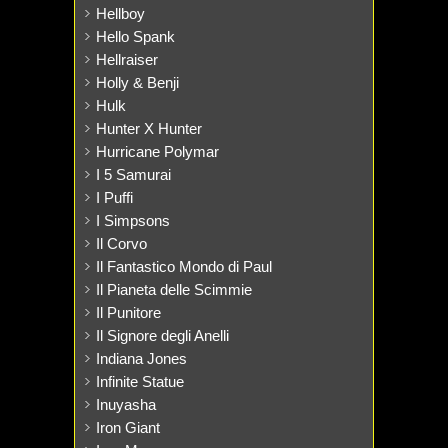
Hellboy
Hello Spank
Hellraiser
Holly & Benji
Hulk
Hunter X Hunter
Hurricane Polymar
I 5 Samurai
I Puffi
I Simpsons
Il Corvo
Il Fantastico Mondo di Paul
Il Pianeta delle Scimmie
Il Punitore
Il Signore degli Anelli
Indiana Jones
Infinite Statue
Inuyasha
Iron Giant