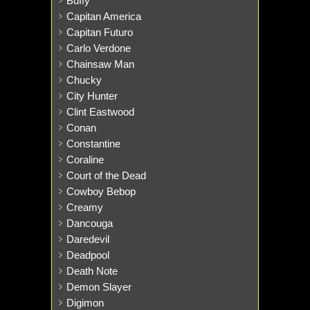
Buffy
Capitan America
Capitan Futuro
Carlo Verdone
Chainsaw Man
Chucky
City Hunter
Clint Eastwood
Conan
Constantine
Coraline
Court of the Dead
Cowboy Bebop
Creamy
Dancouga
Daredevil
Deadpool
Death Note
Demon Slayer
Digimon