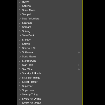
Rocky
Sabrina
Sailor Moon
Sampei
Saw l'enigmista
Scarface
Scream
Shining
Slam Dunk
Snoopy
Spawn
Spazio 1999
Spiderman
Squid Game
Stanlio&Ollio
Star Trek
Star Wars
Starsky & Hutch
Stranger Things
Street Fighter
Supercar
Superman
Swamp Thing
Sword Art Online
Sword Art Online