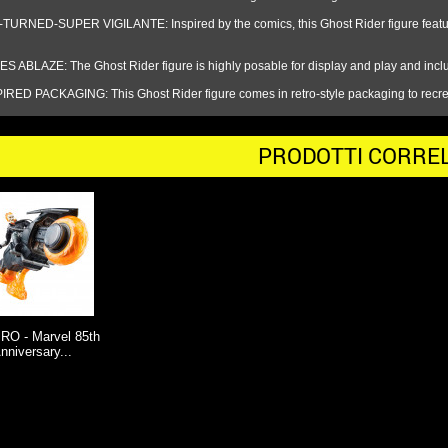
RNED-SUPER VIGILANTE: Inspired by the comics, this Ghost Rider figure featur
ABLAZE: The Ghost Rider figure is highly posable for display and play and include
ED PACKAGING: This Ghost Rider figure comes in retro-style packaging to recrea
PRODOTTI CORREL
O - Marvel 85th
nniversary...