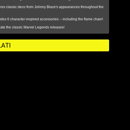
es classic deco from Johnny Blaze's appearances throughout the
s 6 character-inspired accessories -- including the flame chain!
te the classic Marvel Legends releases!
ATI