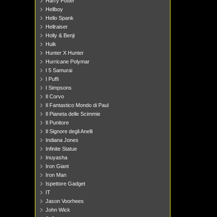
Harry Potter
Hellboy
Hello Spank
Hellraiser
Holly & Benji
Hulk
Hunter X Hunter
Hurricane Polymar
I 5 Samurai
I Puffi
I Simpsons
Il Corvo
Il Fantastico Mondo di Paul
Il Pianeta delle Scimmie
Il Punitore
Il Signore degli Anelli
Indiana Jones
Infinite Statue
Inuyasha
Iron Giant
Iron Man
Ispettore Gadget
IT
Jason Voorhees
John Wick