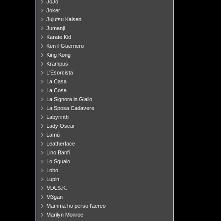
JoJo
Joker
Jujutsu Kaisen
Jumanji
Karate Kid
Ken il Guerriero
King Kong
Krampus
L'Esorcista
La Casa
La Cosa
La Signora in Giallo
La Sposa Cadavere
Labyrinth
Lady Oscar
Lamù
Leatherface
Lino Banfi
Lo Squalo
Lobo
Lupin
M.A.S.K.
M3gan
Mamma ho perso l'aereo
Marilyn Monroe