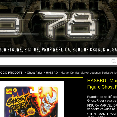
/*https://www.sisco78.com/cerca*/
LOGO PRODOTTI
>
Ghost Rider
>
HASBRO - Marvel Comics Marvel Legends Series Action
HASBRO - Mar
Figure Ghost 
Brandendo abilità sop
Ghost Rider vaga per 
FIGURA MARVEL DA C
vendetta cavalca nell
STUNT-MAN-TRASFORM