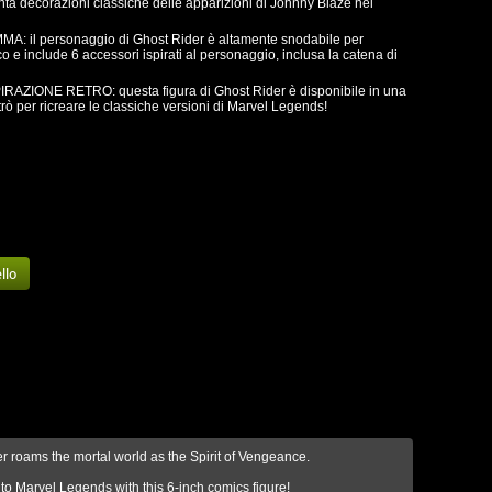
nta decorazioni classiche delle apparizioni di Johnny Blaze nei
: il personaggio di Ghost Rider è altamente snodabile per
co e include 6 accessori ispirati al personaggio, inclusa la catena di
AZIONE RETRO: questa figura di Ghost Rider è disponibile in una
etrò per ricreare le classiche versioni di Marvel Legends!
r roams the mortal world as the Spirit of Vengeance.
arvel Legends with this 6-inch comics figure!