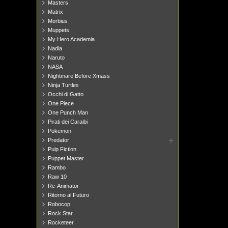
Masters
Matrix
Morbius
Muppets
My Hero Academia
Nadia
Naruto
NASA
Nightmare Before Xmass
Ninja Turtles
Occhi di Gatto
One Piece
One Punch Man
Pirati dei Caraibi
Pokemon
Predator
Pulp Fiction
Puppet Master
Rambo
Raw 10
Re-Animator
Ritorno al Futuro
Robocop
Rock Star
Rocketeer