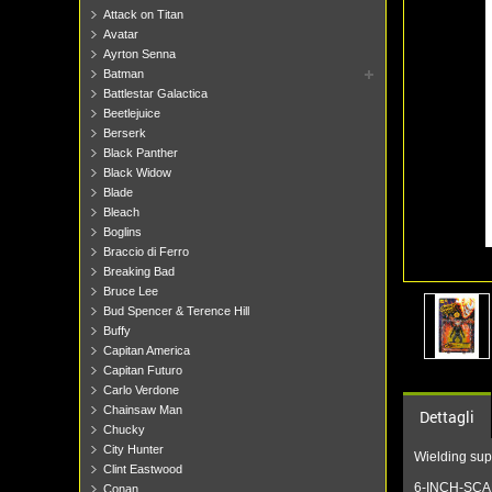
Attack on Titan
Avatar
Ayrton Senna
Batman
Battlestar Galactica
Beetlejuice
Berserk
Black Panther
Black Widow
Blade
Bleach
Boglins
Braccio di Ferro
Breaking Bad
Bruce Lee
Bud Spencer & Terence Hill
Buffy
Capitan America
Capitan Futuro
Carlo Verdone
Chainsaw Man
Dettagli
Chucky
City Hunter
Wielding supe
Clint Eastwood
6-INCH-SCAL
Conan