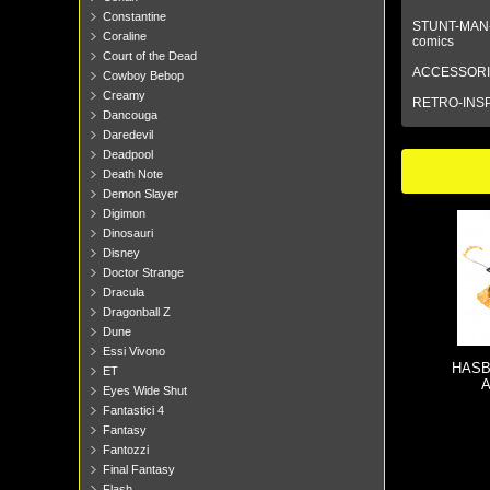
Constantine
STUNT-MAN-TU
Coraline
comics
Court of the Dead
ACCESSORIES 
Cowboy Bebop
Creamy
RETRO-INSPIR
Dancouga
Daredevil
Deadpool
Death Note
Demon Slayer
Digimon
Dinosauri
Disney
Doctor Strange
Dracula
Dragonball Z
Dune
Essi Vivono
HASBR
ET
A
Eyes Wide Shut
Fantastici 4
Fantasy
Fantozzi
Final Fantasy
Flash