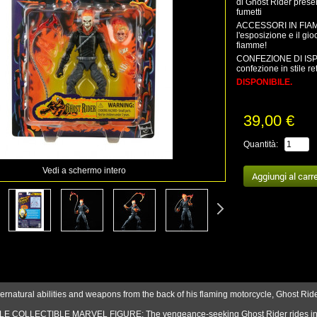
di Ghost Rider prese
fumetti
ACCESSORI IN FIAMMA
l'esposizione e il gio
fiamme!
CONFEZIONE DI ISPIR
confezione in stile r
DISPONIBILE.
39,00 €
Quantità:
Vedi a schermo intero
rnatural abilities and weapons from the back of his flaming motorcycle, Ghost Ride
E COLLECTIBLE MARVEL FIGURE: The vengeance-seeking Ghost Rider rides into M