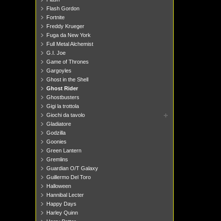
Flash Gordon
Fortnite
Freddy Krueger
Fuga da New York
Full Metal Alchemist
G.I. Joe
Game of Thrones
Gargoyles
Ghost in the Shell
Ghost Rider
Ghostbusters
Gigi la trottola
Giochi da tavolo
Gladiatore
Godzilla
Goonies
Green Lantern
Gremlins
Guardian O/T Galaxy
Guillermo Del Toro
Halloween
Hannibal Lecter
Happy Days
Harley Quinn